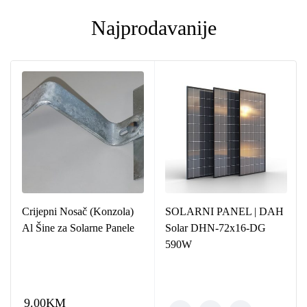
Najprodavanije
Crijepni Nosač (Konzola)
SOLARNI PANEL | DAH
Al Šine za Solarne Panele
Solar DHN-72x16-DG
590W
9.00
KM