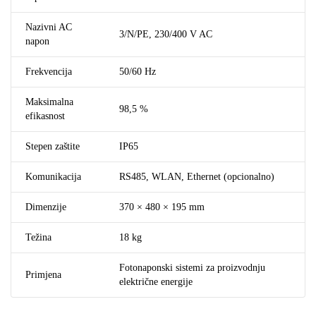
Nazivni AC
3/N/PE, 230/400 V AC
napon
Frekvencija
50/60 Hz
Maksimalna
98,5 %
efikasnost
Stepen zaštite
IP65
Komunikacija
RS485, WLAN, Ethernet (opcionalno)
Dimenzije
370 × 480 × 195 mm
Težina
18 kg
Fotonaponski sistemi za proizvodnju
Primjena
električne energije