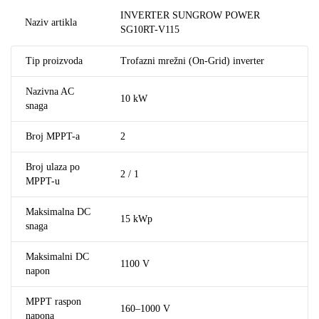
INVERTER SUNGROW POWER
Naziv artikla
SG10RT-V115
Tip proizvoda
Trofazni mrežni (On-Grid) inverter
Nazivna AC
10 kW
snaga
Broj MPPT-a
2
Broj ulaza po
2 / 1
MPPT-u
Maksimalna DC
15 kWp
snaga
Maksimalni DC
1100 V
napon
MPPT raspon
160–1000 V
napona