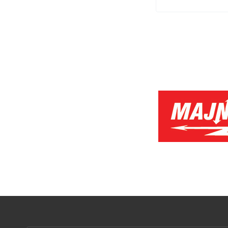
GTV
(97)
GUNSAN
(6)
HAGAR
(2)
HeartShield
(1)
HERMI
(7)
Hisense
(2)
HOEGERT
(30)
Högert Technik
(14)
home
(1)
Horoz Electric
(3)
INCO
(2)
INVT
(1)