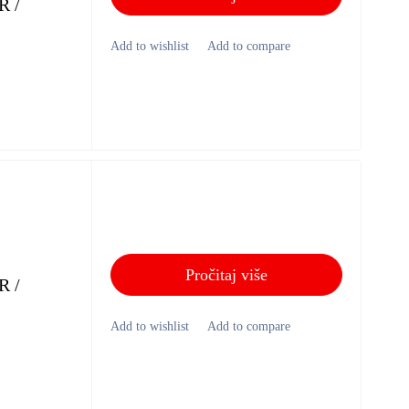
R /
Pročitaj više
R /