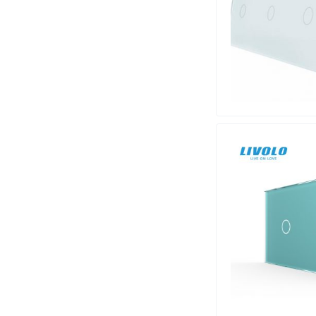
ELIOS
(7)
Elmaks
(4)
ELMARK
(11)
EMOS
(2)
Epros
(3)
ETI
(87)
EuroPart
(1)
European T.I.M
(2)
FERMAN
(4)
Gauss
(1)
GLOBO
(113)
Green Premium
(1)