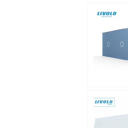
BISON
(7)
BITNET
(3)
BOSCH
(35)
BRATRON
(2)
BRAYTRON
(46)
CHANEL
(1)
CONDY
(1)
Conrad
(2)
Curver
(3)
DAHUA
(1)
Delock
(1)
E-Light
(67)