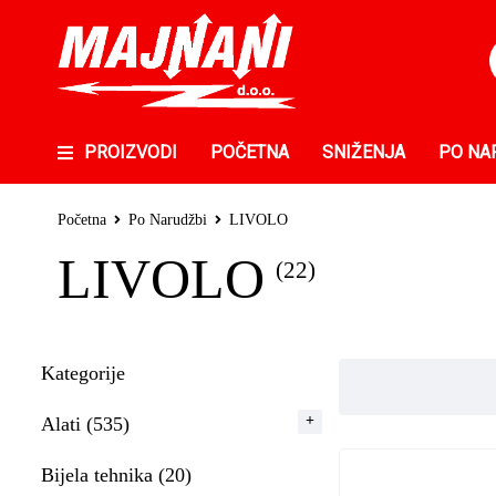
PROIZVODI
POČETNA
SNIŽENJA
PO NA
Početna
Po Narudžbi
LIVOLO
LIVOLO
(22)
Kategorije
Alati (535)
Bijela tehnika (20)