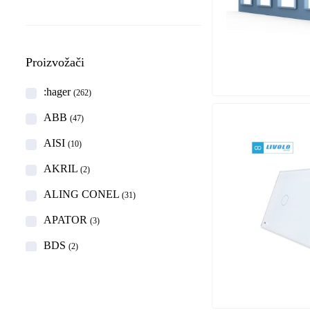
Proizvožači
:hager
(262)
ABB
(47)
AISI
(10)
AKRIL
(2)
ALING CONEL
(31)
APATOR
(3)
BDS
(2)
BEAST
(4)
BestPharm
(1)