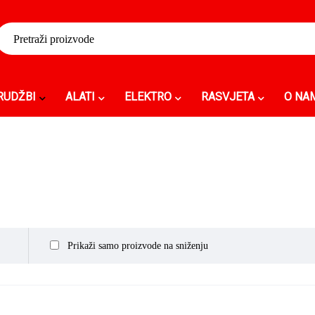
RUDŽBI
ALATI
ELEKTRO
RASVJETA
O NA
Prikaži samo proizvode na sniženju