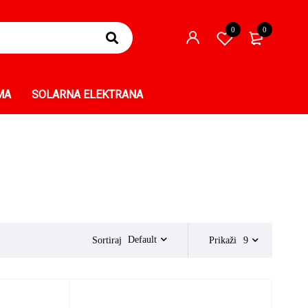
0
0
MA
SOLARNA ELEKTRANA
Default
Sortiraj
Prikaži
9