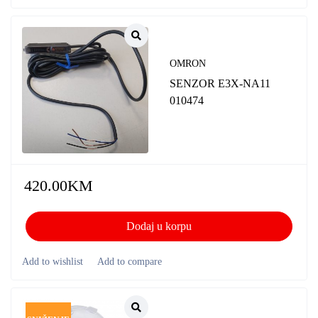
OMRON
SENZOR E3X-NA11
010474
420.00
KM
Dodaj u korpu