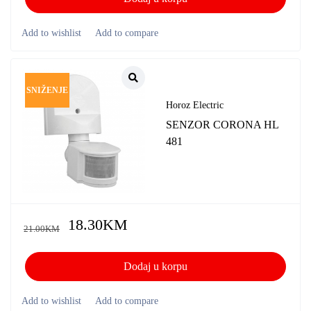
SNIŽENJE
Horoz Electric
SENZOR CORONA HL
481
18.30
KM
21.00
KM
Dodaj u korpu