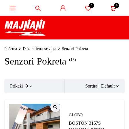
0
0
Početna
Dekorativna rasvjeta
Senzori Pokreta
Senzori Pokreta
(15)
Default
Prikaži
9
Sortiraj
GLOBO
BOSTON 3157S