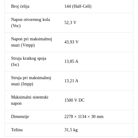
Broj ćelija
144 (Half-Cell)
Napon otvorenog kola
52,3 V
(Voc)
Napon pri maksimalnoj
43,93 V
snazi (Vmpp)
Struja kratkog spoja
13,85 A
(Isc)
Struja pri maksimalnoj
13,21 A
snazi (Impp)
Maksimalni sistemski
1500 V DC
napon
Dimenzije
2278 × 1134 × 30 mm
Težina
31,5 kg