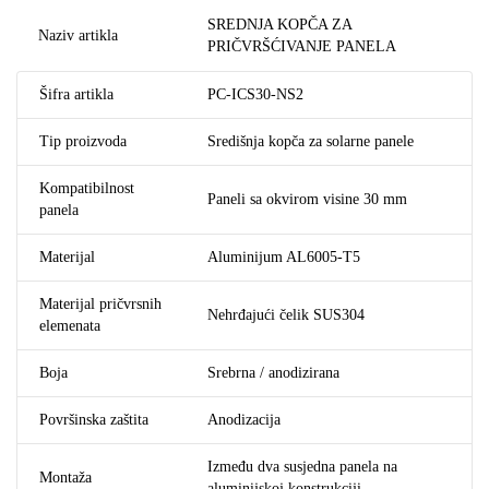
SREDNJA KOPČA ZA
Naziv artikla
PRIČVRŠĆIVANJE PANELA
Šifra artikla
PC-ICS30-NS2
Tip proizvoda
Središnja kopča za solarne panele
Kompatibilnost
Paneli sa okvirom visine 30 mm
panela
Materijal
Aluminijum AL6005-T5
Materijal pričvrsnih
Nehrđajući čelik SUS304
elemenata
Boja
Srebrna / anodizirana
Površinska zaštita
Anodizacija
Između dva susjedna panela na
Montaža
aluminijskoj konstrukciji