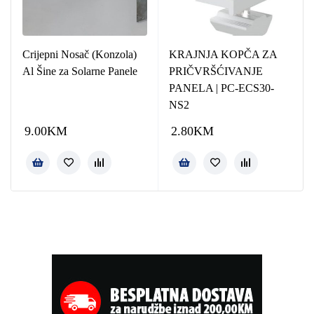
Crijepni Nosač (Konzola)
KRAJNJA KOPČA ZA
Al Šine za Solarne Panele
PRIČVRŠĆIVANJE
PANELA | PC-ECS30-
NS2
9.00
KM
2.80
KM