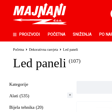
PROIZVODI
POČETNA
SNIŽENJA
PO NA
Početna
Dekorativna rasvjeta
Led paneli
Led paneli
(107)
Kategorije
Alati (535)
Bijela tehnika (20)