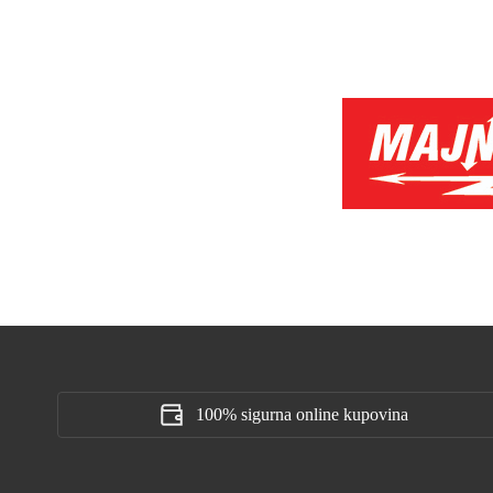
Curver
(3)
DAHUA
(1)
Delock
(1)
E-Light
(67)
ELIOS
(7)
Elmaks
(4)
ELMARK
(11)
EMOS
(2)
Epros
(3)
ETI
(87)
100% sigurna online kupovina
EuroPart
(1)
European T.I.M
(2)