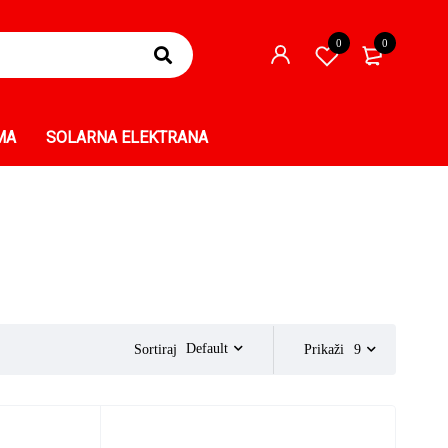
0
0
MA
SOLARNA ELEKTRANA
Default
Sortiraj
Prikaži
9