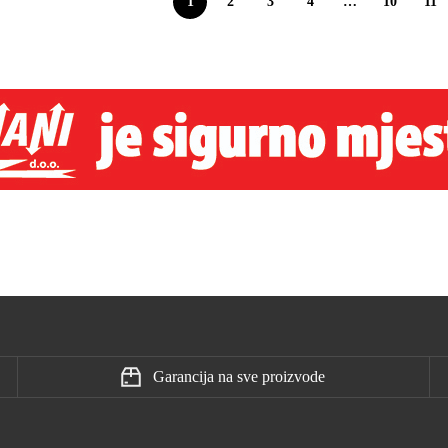
1
2
3
4
…
10
11
Garancija na sve proizvode