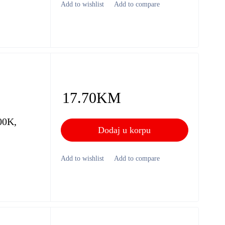
17.70
KM
00K,
Dodaj u korpu