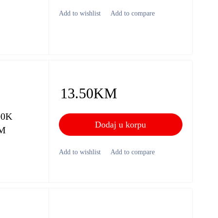
13.50
KM
00K
Dodaj u korpu
LM