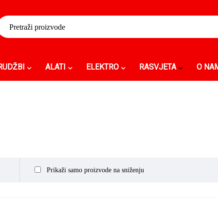
RUDŽBI
ALATI
ELEKTRO
RASVJETA
O NA
Prikaži samo proizvode na sniženju