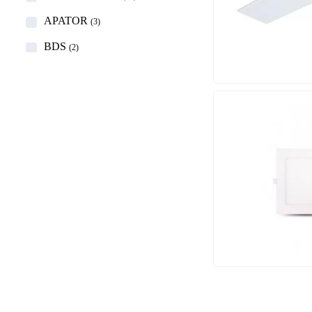
APATOR
(3)
BDS
(2)
BEAST
(4)
BestPharm
(1)
BISON
(7)
BITNET
(3)
BOSCH
(35)
BRATRON
(2)
BRAYTRON
(46)
CHANEL
(1)
CONDY
(1)
Conrad
(2)