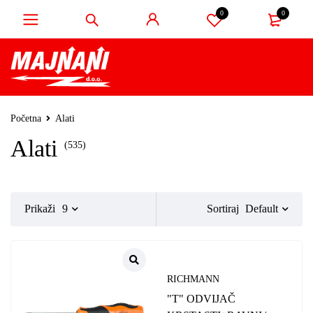
0
0
Početna
Alati
Alati
(535)
Default
Prikaži
9
Sortiraj
RICHMANN
"T" ODVIJAČ