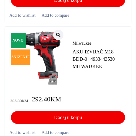
Dodaj u korpu
NOVO!
Milwaukee
AKU IZVIJAČ M18
SNIŽENJE
BDD-0 | 4933443530
MILWAUKEE
292.40
KM
306.00
KM
Dodaj u korpu