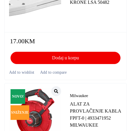
KRONE LSA 50482
17.00
KM
Dodaj u korpu
Milwaukee
NOVO!
ALAT ZA
PROVLAČENJE KABLA
SNIŽENJE
FPFT-0 | 4933471952
MILWAUKEE