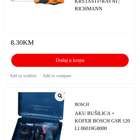
KRSTASTI+RAVNI |
RICHMANN
8.30
KM
Dodaj u korpu
BOSCH
AKU BUŠILICA +
KOFER BOSCH GSR 120
LI 06019G8000