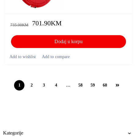
701.90
KM
735.00
KM
Dodaj u korpu
1
2
3
4
…
58
59
60
Kategorije