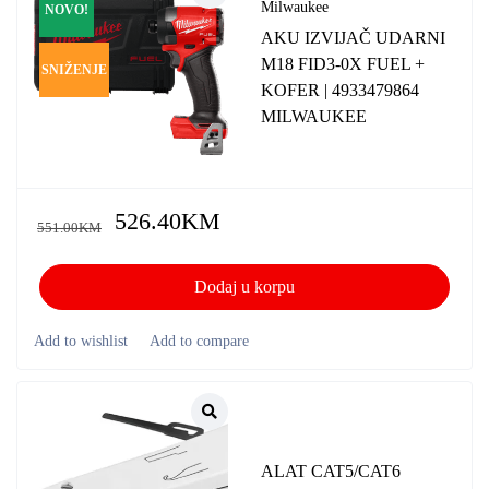
Milwaukee
NOVO!
AKU IZVIJAČ UDARNI
M18 FID3-0X FUEL +
SNIŽENJE
KOFER | 4933479864
MILWAUKEE
526.40
KM
551.00
KM
Dodaj u korpu
ALAT CAT5/CAT6