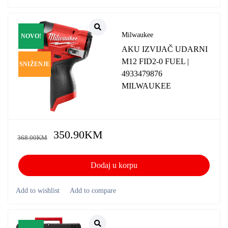
Milwaukee
NOVO!
AKU IZVIJAČ UDARNI
M12 FID2-0 FUEL |
SNIŽENJE
4933479876
MILWAUKEE
350.90
KM
368.00
KM
Dodaj u korpu