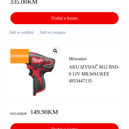
335.00
KM
Dodaj u korpu
SNIŽENJE
Milwaukee
AKU IZVIJAČ M12 BSD-
0 12V MILWAUKEE
4933447135
149.90
KM
183.50
KM