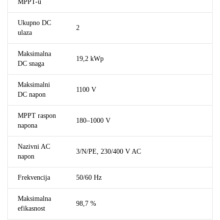
MPPT-u
Ukupno DC
2
ulaza
Maksimalna
19,2 kWp
DC snaga
Maksimalni
1100 V
DC napon
MPPT raspon
180–1000 V
napona
Nazivni AC
3/N/PE, 230/400 V AC
napon
Frekvencija
50/60 Hz
Maksimalna
98,7 %
efikasnost