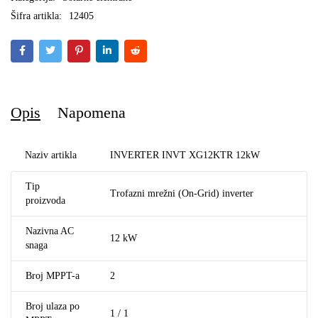
Šifra artikla:
12405
Opis
Napomena
Naziv artikla
INVERTER INVT XG12KTR 12kW
Tip
Trofazni mrežni (On-Grid) inverter
proizvoda
Nazivna AC
12 kW
snaga
Broj MPPT-a
2
Broj ulaza po
1 / 1