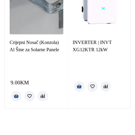
Crijepni Nosač (Konzola)
INVERTER | INVT
Al Šine za Solarne Panele
XG12KTR 12kW
9.00
KM