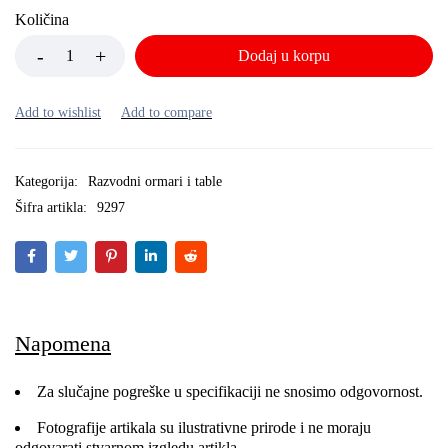
Količina
Dodaj u korpu
Kategorija:
Razvodni ormari i table
Šifra artikla:
9297
Napomena
Za slučajne pogreške u specifikaciji ne snosimo odgovornost.
Fotografije artikala su ilustrativne prirode i ne moraju
odgovarati stvarnom izgledu artikla.