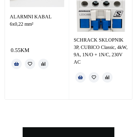
ALARMNI KABAL
6x0,22 mm²
SCHRACK SKLOPNIK
3P, CUBICO Classic, 4kW,
0.55
KM
9A, 1N/O + 1N/C, 230V
AC