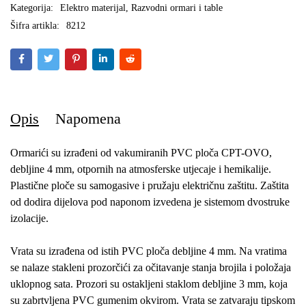
Kategorija:
Elektro materijal
,
Razvodni ormari i table
Šifra artikla:
8212
Opis
Napomena
Ormarići su izrađeni od vakumiranih PVC ploča CPT-OVO,
debljine 4 mm, otpornih na atmosferske utjecaje i hemikalije.
Plastične ploče su samogasive i pružaju električnu zaštitu. Zaštita
od dodira dijelova pod naponom izvedena je sistemom dvostruke
izolacije.
Vrata su izrađena od istih PVC ploča debljine 4 mm. Na vratima
se nalaze stakleni prozorčići za očitavanje stanja brojila i položaja
uklopnog sata. Prozori su ostakljeni staklom debljine 3 mm, koja
su zabrtvljena PVC gumenim okvirom. Vrata se zatvaraju tipskom