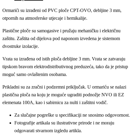
Ormarići su izrađeni od PVC ploče CPT-OVO, debljine 3 mm,
otpornih na atmosferske utjecaje i hemikalije.
Plastične ploče su samogasive i pružaju mehaničku i električnu
zaštitu. Zaštita od dijelova pod naponom izvedena je sistemom
dvostruke izolacije.
Vrata su izrađena od istih ploča debljine 3 mm. Vrata se zatvaraju
tipskom bravom elektrodistributivnog preduzeća, tako da je pristup
moguć samo ovlaštenim osobama.
Prikladni su za zračni i podzemni priključak. U ormariću se nalazi
plastična ploča na koju je moguće ugraditi podnožje NVO ili EZ
elemenata 100A, kao i sabirnicu za nulti i zaštitni vodič.
Za slučajne pogreške u specifikaciji ne snosimo odgovornost.
Fotografije artikala su ilustrativne prirode i ne moraju
odgovarati stvarnom izgledu artikla.