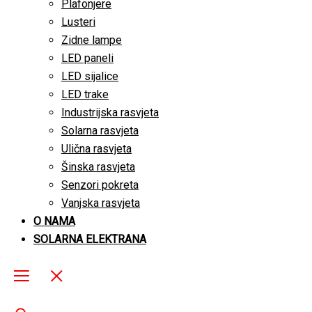
Plafonjere
Lusteri
Zidne lampe
LED paneli
LED sijalice
LED trake
Industrijska rasvjeta
Solarna rasvjeta
Ulična rasvjeta
Šinska rasvjeta
Senzori pokreta
Vanjska rasvjeta
O NAMA
SOLARNA ELEKTRANA