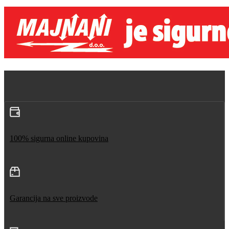
100% sigurna online kupovina
Garancija na sve proizvode