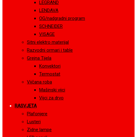
LEGRAND
LENDAVA
OG/nadgradni program
SCHNEIDER
VISAGE
Sitni elektro materijal
Razvodni ormari i table
Grejna Tijela
Konvektori
Termostat
Vijčana roba
Mašinski vijci
Vijci za drvo
RASVJETA
Plafonjere
Lusteri
Zidne lampe