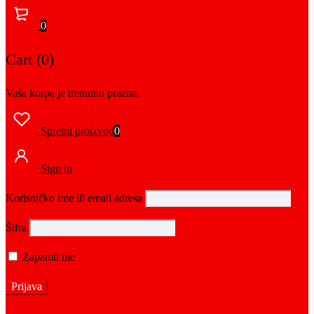
0
Cart (0)
Vaša korpa je trenutno prazna.
Spremi proizvod
0
Sign in
Korisničko ime ili email adresa
Šifra
Zapamti me