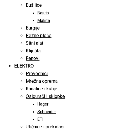
Bušilice
Bosch
Makita
Burgije
Rezne ploče
Sitni alat
Kliješta
Fenovi
ELEKTRO
Provodnici
Mrežna oprema
Kanalice i kutije
Osigurači i sklopke
Hager
Schneider
ETI
Utičnice i prekidači