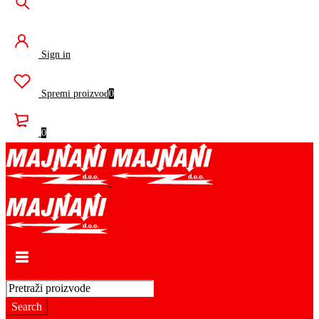
Sign in
Spremi proizvod
0
0