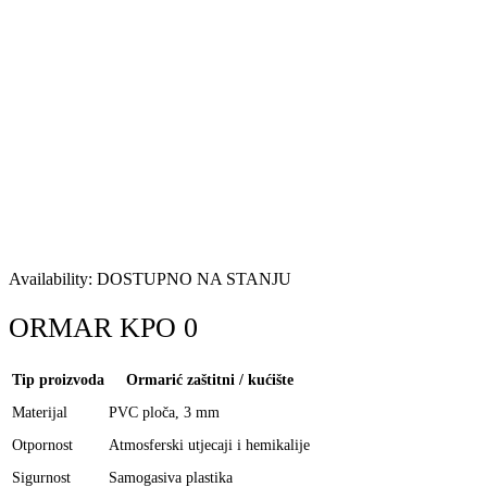
Availability:
DOSTUPNO NA STANJU
ORMAR KPO 0
Tip proizvoda
Ormarić zaštitni / kućište
Materijal
PVC ploča, 3 mm
Otpornost
Atmosferski utjecaji i hemikalije
Sigurnost
Samogasiva plastika