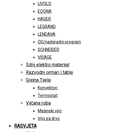
LIVOLO
EQONA
HAGER
LEGRAND
LENDAVA
OG/nadgradni program
SCHNEIDER
VISAGE
Sitni elektro materijal
Razvodni ormari i table
Grejna Tijela
Konvektori
Termostat
Vijčana roba
Mašinski vijci
Vijci za drvo
RASVJETA