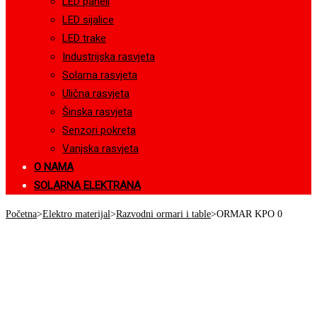
LED paneli
LED sijalice
LED trake
Industrijska rasvjeta
Solarna rasvjeta
Ulična rasvjeta
Šinska rasvjeta
Senzori pokreta
Vanjska rasvjeta
O NAMA
SOLARNA ELEKTRANA
Početna
>
Elektro materijal
>
Razvodni ormari i table
>
ORMAR KPO 0