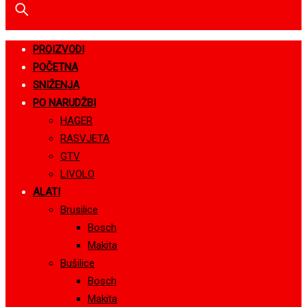
PROIZVODI
POČETNA
SNIŽENJA
PO NARUDŽBI
HAGER
RASVJETA
GTV
LIVOLO
ALATI
Brusilice
Bosch
Makita
Bušilice
Bosch
Makita