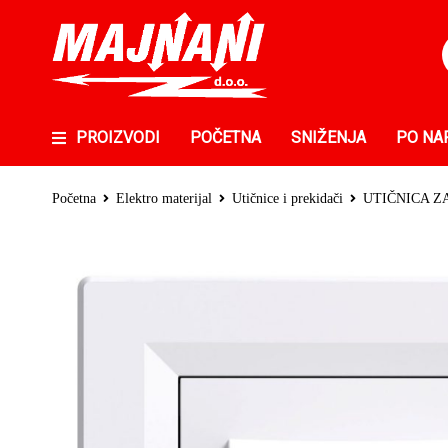
PROIZVODI
POČETNA
SNIŽENJA
PO NA
Početna
Elektro materijal
Utičnice i prekidači
UTIČNICA ZA 