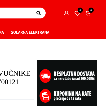
0
0
MA
SOLARNA ELEKTRANA
ZVUČNIKE
700121