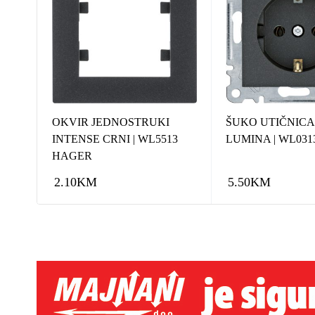
OKVIR JEDNOSTRUKI
ŠUKO UTIČNICA
GER
INTENSE CRNI | WL5513
LUMINA | WL03
HAGER
2.10
KM
5.50
KM