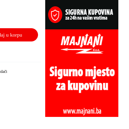
aj u korpu
idači