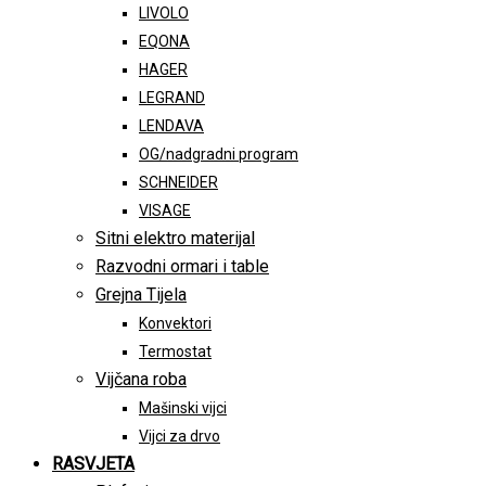
LIVOLO
EQONA
HAGER
LEGRAND
LENDAVA
OG/nadgradni program
SCHNEIDER
VISAGE
Sitni elektro materijal
Razvodni ormari i table
Grejna Tijela
Konvektori
Termostat
Vijčana roba
Mašinski vijci
Vijci za drvo
RASVJETA