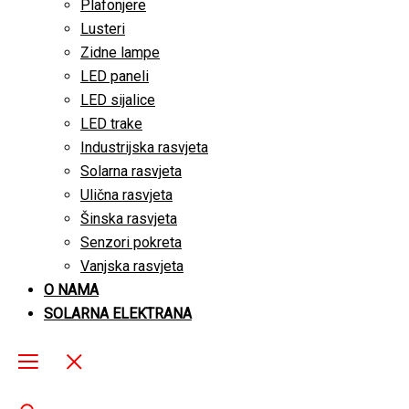
Plafonjere
Lusteri
Zidne lampe
LED paneli
LED sijalice
LED trake
Industrijska rasvjeta
Solarna rasvjeta
Ulična rasvjeta
Šinska rasvjeta
Senzori pokreta
Vanjska rasvjeta
O NAMA
SOLARNA ELEKTRANA