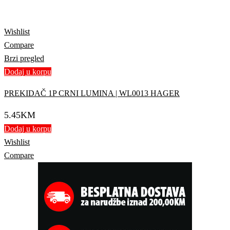
Wishlist
Compare
Brzi pregled
Dodaj u korpu
PREKIDAČ 1P CRNI LUMINA | WL0013 HAGER
5.45
KM
Dodaj u korpu
Wishlist
Compare