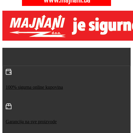
100% sigurna online kupovina
Garancija na sve proizvode