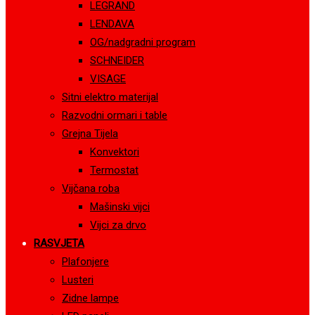
LEGRAND
LENDAVA
OG/nadgradni program
SCHNEIDER
VISAGE
Sitni elektro materijal
Razvodni ormari i table
Grejna Tijela
Konvektori
Termostat
Vijčana roba
Mašinski vijci
Vijci za drvo
RASVJETA
Plafonjere
Lusteri
Zidne lampe