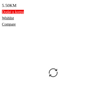
5.50
KM
Dodaj u korpu
Wishlist
Compare