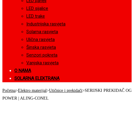
LED paneli
LED sijalice
LED trake
Industrijska rasvjeta
Solarna rasvjeta
Ulična rasvjeta
Šinska rasvjeta
Senzori pokreta
Vanjska rasvjeta
O NAMA
SOLARNA ELEKTRANA
Početna
>
Elektro materijal
>
Utičnice i prekidači
>
SERIJSKI PREKIDAČ OG
POWER | ALING-CONEL