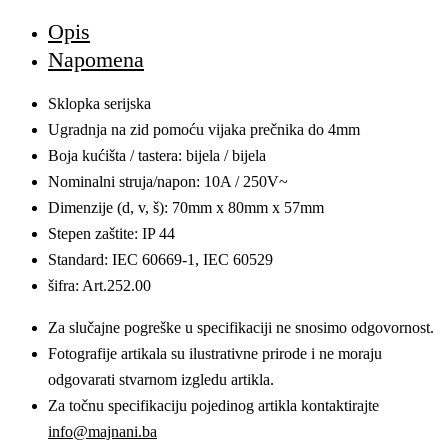
Opis
Napomena
Sklopka serijska
Ugradnja na zid pomoću vijaka prečnika do 4mm
Boja kućišta / tastera: bijela / bijela
Nominalni struja/napon: 10A / 250V~
Dimenzije (d, v, š): 70mm x 80mm x 57mm
Stepen zaštite: IP 44
Standard: IEC 60669-1, IEC 60529
šifra:
Art.252.00
Za slučajne pogreške u specifikaciji ne snosimo odgovornost.
Fotografije artikala su ilustrativne prirode i ne moraju
odgovarati stvarnom izgledu artikla.
Za točnu specifikaciju pojedinog artikla kontaktirajte
info@majnani.ba