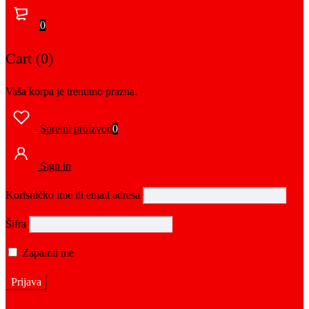
0
Cart (0)
Vaša korpa je trenutno prazna.
Spremi proizvod
0
Sign in
Korisničko ime ili email adresa
Šifra
Zapamti me