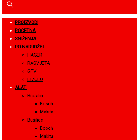
PROIZVODI
POČETNA
SNIŽENJA
PO NARUDŽBI
HAGER
RASVJETA
GTV
LIVOLO
ALATI
Brusilice
Bosch
Makita
Bušilice
Bosch
Makita