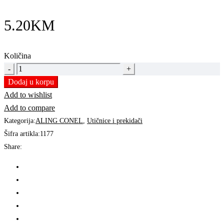
5.20
KM
Količina
SERIJSKI
PREKIDAČ
Dodaj u korpu
OG
Add to wishlist
POWER
Add to compare
|
Kategorija:
ALING CONEL
,
Utičnice i prekidači
ALING-
Šifra artikla:
1177
CONEL
Share:
quantity