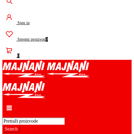
Sign in
Spremi proizvod
0
0