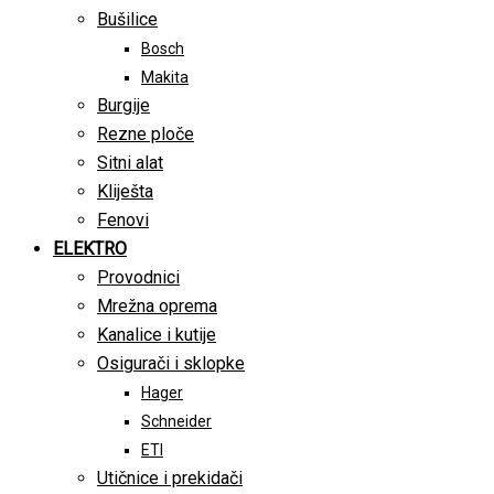
Bušilice
Bosch
Makita
Burgije
Rezne ploče
Sitni alat
Kliješta
Fenovi
ELEKTRO
Provodnici
Mrežna oprema
Kanalice i kutije
Osigurači i sklopke
Hager
Schneider
ETI
Utičnice i prekidači