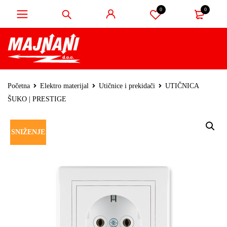
0
0
Početna
Elektro materijal
Utičnice i prekidači
UTIČNICA
ŠUKO | PRESTIGE
SNIŽENJE