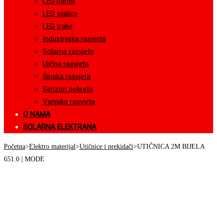
LED paneli
LED sijalice
LED trake
Industrijska rasvjeta
Solarna rasvjeta
Ulična rasvjeta
Šinska rasvjeta
Senzori pokreta
Vanjska rasvjeta
O NAMA
SOLARNA ELEKTRANA
Početna
>
Elektro materijal
>
Utičnice i prekidači
>
UTIČNICA 2M BIJELA
651.0 | MODE