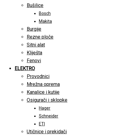
Bušilice
Bosch
Makita
Burgije
Rezne ploče
Sitni alat
Kliješta
Fenovi
ELEKTRO
Provodnici
Mrežna oprema
Kanalice i kutije
Osigurači i sklopke
Hager
Schneider
ETI
Utičnice i prekidači