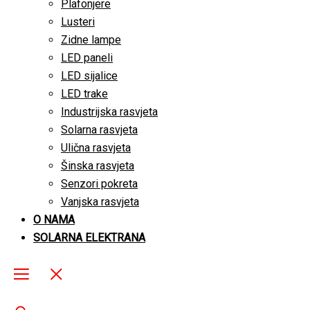
Plafonjere
Lusteri
Zidne lampe
LED paneli
LED sijalice
LED trake
Industrijska rasvjeta
Solarna rasvjeta
Ulična rasvjeta
Šinska rasvjeta
Senzori pokreta
Vanjska rasvjeta
O NAMA
SOLARNA ELEKTRANA