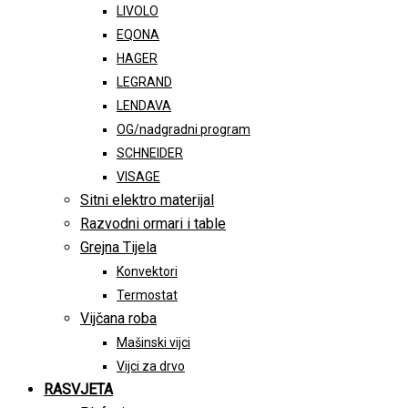
LIVOLO
EQONA
HAGER
LEGRAND
LENDAVA
OG/nadgradni program
SCHNEIDER
VISAGE
Sitni elektro materijal
Razvodni ormari i table
Grejna Tijela
Konvektori
Termostat
Vijčana roba
Mašinski vijci
Vijci za drvo
RASVJETA