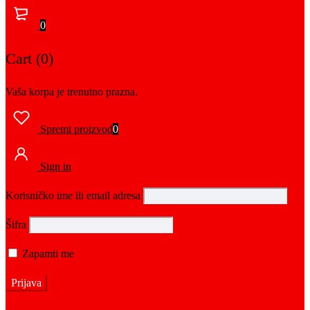
0
Cart (0)
Vaša korpa je trenutno prazna.
Spremi proizvod
0
Sign in
Korisničko ime ili email adresa
Šifra
Zapamti me