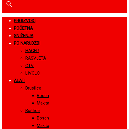
PROIZVODI
POČETNA
SNIŽENJA
PO NARUDŽBI
HAGER
RASVJETA
GTV
LIVOLO
ALATI
Brusilice
Bosch
Makita
Bušilice
Bosch
Makita