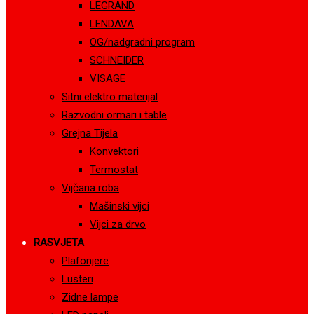
LEGRAND
LENDAVA
OG/nadgradni program
SCHNEIDER
VISAGE
Sitni elektro materijal
Razvodni ormari i table
Grejna Tijela
Konvektori
Termostat
Vijčana roba
Mašinski vijci
Vijci za drvo
RASVJETA
Plafonjere
Lusteri
Zidne lampe