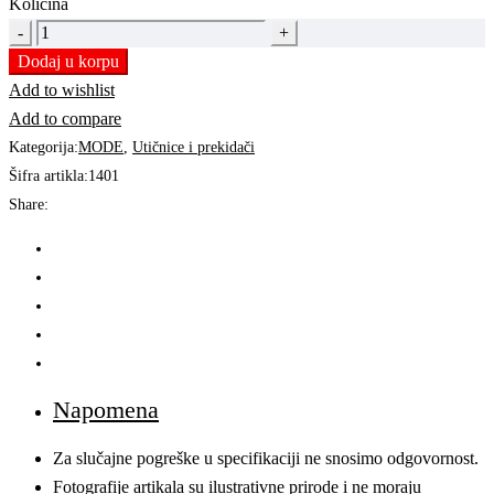
Količina
UTIČNICA
2M
Dodaj u korpu
BIJELA
Add to wishlist
651.0
Add to compare
|
Kategorija:
MODE
,
Utičnice i prekidači
MODE
Šifra artikla:
1401
quantity
Share:
Napomena
Za slučajne pogreške u specifikaciji ne snosimo odgovornost.
Fotografije artikala su ilustrativne prirode i ne moraju