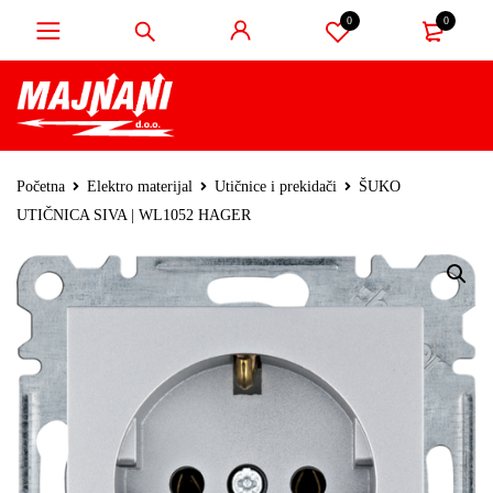
0
0
Početna
Elektro materijal
Utičnice i prekidači
ŠUKO
UTIČNICA SIVA | WL1052 HAGER