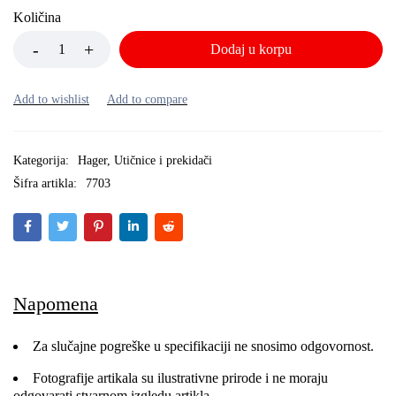
Količina
Dodaj u korpu
Kategorija:
Hager
,
Utičnice i prekidači
Šifra artikla:
7703
Napomena
Za slučajne pogreške u specifikaciji ne snosimo odgovornost.
Fotografije artikala su ilustrativne prirode i ne moraju
odgovarati stvarnom izgledu artikla.