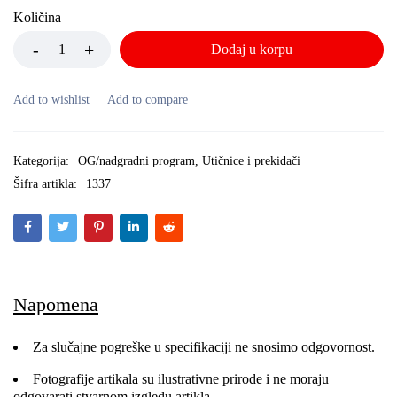
Količina
Dodaj u korpu
Kategorija:
OG/nadgradni program
,
Utičnice i prekidači
Šifra artikla:
1337
Napomena
Za slučajne pogreške u specifikaciji ne snosimo odgovornost.
Fotografije artikala su ilustrativne prirode i ne moraju
odgovarati stvarnom izgledu artikla.