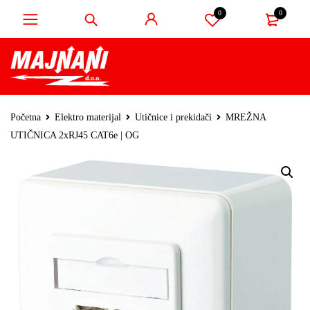
0
0
Početna
Elektro materijal
Utičnice i prekidači
MREŽNA
UTIČNICA 2xRJ45 CAT6e | OG