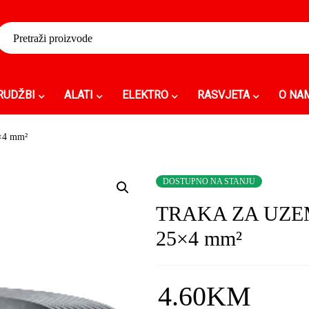
RUDŽBI
ALATI
ELEKTRO
RASVJETA
O NA
×4 mm²
DOSTUPNO NA STANJU
TRAKA ZA UZE
25×4 mm²
4.60
KM