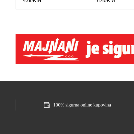
4.60
KM
6.40
KM
100% sigurna online kupovina