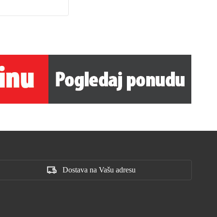
3.90
KM
6.30
Dostava na Vašu adresu