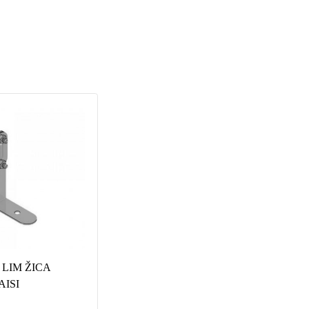
LIM ŽICA
OBUJMICA FI 120 - P
NOS
AISI
MGV 