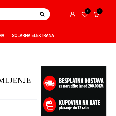
0
0
MA
SOLARNA ELEKTRANA
MLJENJE