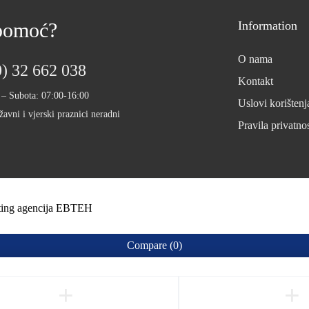
 pomoć?
Information
O nama
) 32 662 038
Kontakt
 – Subota: 07:00-16:00
Uslovi korištenj
žavni i vjerski praznici neradni
Pravila privatnos
eting agencija EBTEH
Compare
(0)