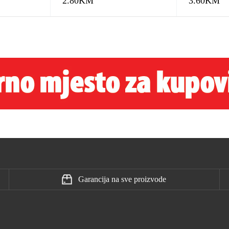
2.80
KM
3.60
KM
Garancija na sve proizvode