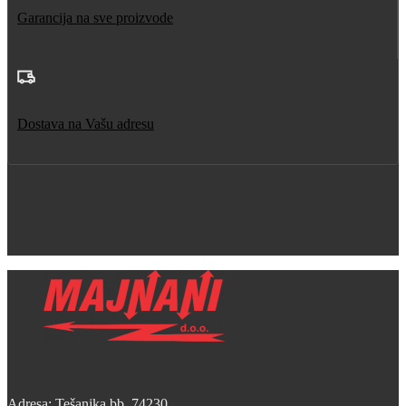
Garancija na sve proizvode
Dostava na Vašu adresu
Adresa: Tešanjka bb, 74230