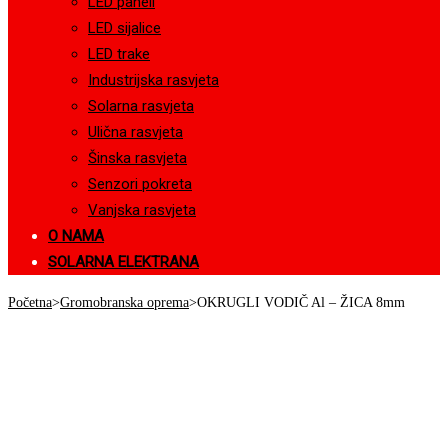
LED paneli
LED sijalice
LED trake
Industrijska rasvjeta
Solarna rasvjeta
Ulična rasvjeta
Šinska rasvjeta
Senzori pokreta
Vanjska rasvjeta
O NAMA
SOLARNA ELEKTRANA
Početna
>
Gromobranska oprema
>
OKRUGLI VODIČ Al – ŽICA 8mm