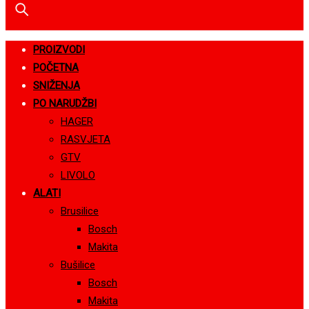
PROIZVODI
POČETNA
SNIŽENJA
PO NARUDŽBI
HAGER
RASVJETA
GTV
LIVOLO
ALATI
Brusilice
Bosch
Makita
Bušilice
Bosch
Makita