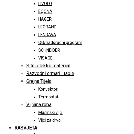
LIVOLO
EQONA
HAGER
LEGRAND
LENDAVA
OG/nadgradni program
SCHNEIDER
VISAGE
Sitni elektro materijal
Razvodni ormari i table
Grejna Tijela
Konvektori
Termostat
Vijčana roba
Mašinski vijci
Vijci za drvo
RASVJETA