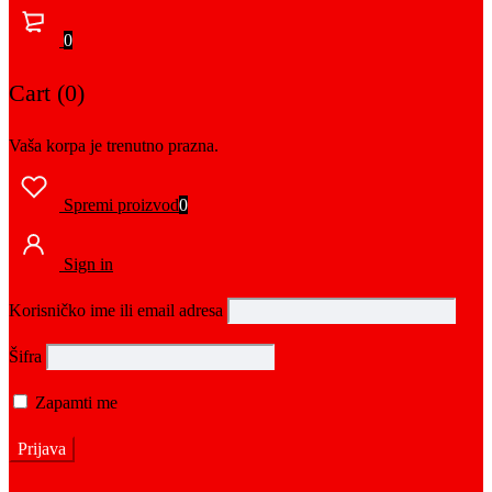
0
Cart (0)
Vaša korpa je trenutno prazna.
Spremi proizvod
0
Sign in
Korisničko ime ili email adresa
Šifra
Zapamti me