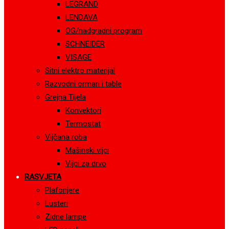
LEGRAND
LENDAVA
OG/nadgradni program
SCHNEIDER
VISAGE
Sitni elektro materijal
Razvodni ormari i table
Grejna Tijela
Konvektori
Termostat
Vijčana roba
Mašinski vijci
Vijci za drvo
RASVJETA
Plafonjere
Lusteri
Zidne lampe