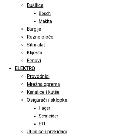
Bušilice
Bosch
Makita
Burgije
Rezne ploče
Sitni alat
Kliješta
Fenovi
ELEKTRO
Provodnici
Mrežna oprema
Kanalice i kutije
Osigurači i sklopke
Hager
Schneider
ETI
Utičnice i prekidači