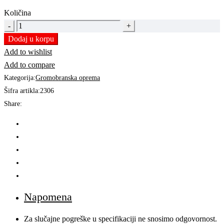
Količina
OKRUGLI
VODIČ
Dodaj u korpu
Al
Add to wishlist
-
Add to compare
ŽICA
Kategorija:
Gromobranska oprema
8mm
Šifra artikla:
2306
quantity
Share:
Napomena
Za slučajne pogreške u specifikaciji ne snosimo odgovornost.