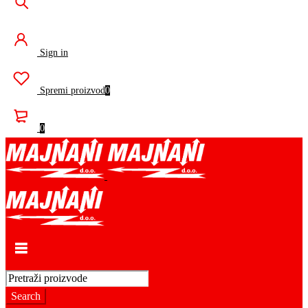
Sign in
Spremi proizvod
0
0