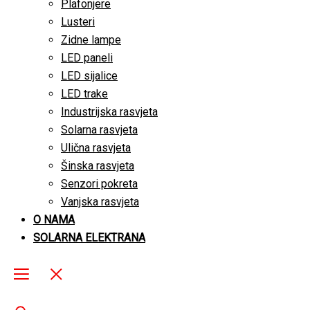
Plafonjere
Lusteri
Zidne lampe
LED paneli
LED sijalice
LED trake
Industrijska rasvjeta
Solarna rasvjeta
Ulična rasvjeta
Šinska rasvjeta
Senzori pokreta
Vanjska rasvjeta
O NAMA
SOLARNA ELEKTRANA