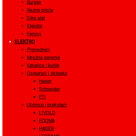
Burgije
Rezne ploče
Sitni alat
Kliješta
Fenovi
ELEKTRO
Provodnici
Mrežna oprema
Kanalice i kutije
Osigurači i sklopke
Hager
Schneider
ETI
Utičnice i prekidači
LIVOLO
EQONA
HAGER