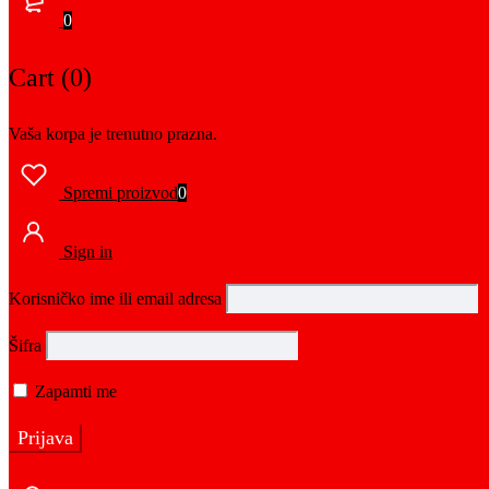
0
Cart (0)
Vaša korpa je trenutno prazna.
Spremi proizvod
0
Sign in
Korisničko ime ili email adresa
Šifra
Zapamti me