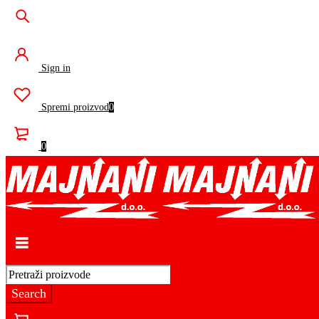
Sign in
Spremi proizvod
0
0