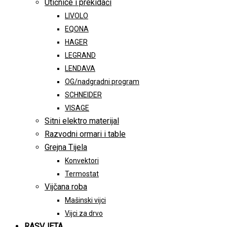
Utičnice i prekidači
LIVOLO
EQONA
HAGER
LEGRAND
LENDAVA
OG/nadgradni program
SCHNEIDER
VISAGE
Sitni elektro materijal
Razvodni ormari i table
Grejna Tijela
Konvektori
Termostat
Vijčana roba
Mašinski vijci
Vijci za drvo
RASVJETA