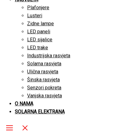
Plafonjere
Lusteri
Zidne lampe
LED paneli
LED sijalice
LED trake
Industrijska rasvjeta
Solarna rasvjeta
Ulična rasvjeta
Šinska rasvjeta
Senzori pokreta
Vanjska rasvjeta
O NAMA
SOLARNA ELEKTRANA