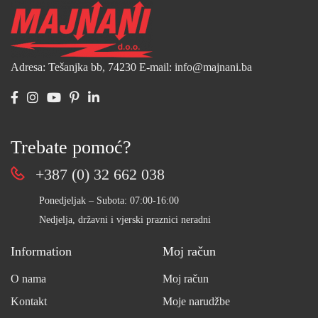
Adresa: Tešanjka bb, 74230
E-mail: info@majnani.ba
Trebate pomoć?
+387 (0) 32 662 038
Ponedjeljak – Subota: 07:00-16:00
Nedjelja, državni i vjerski praznici neradni
Information
Moj račun
O nama
Moj račun
Kontakt
Moje narudžbe