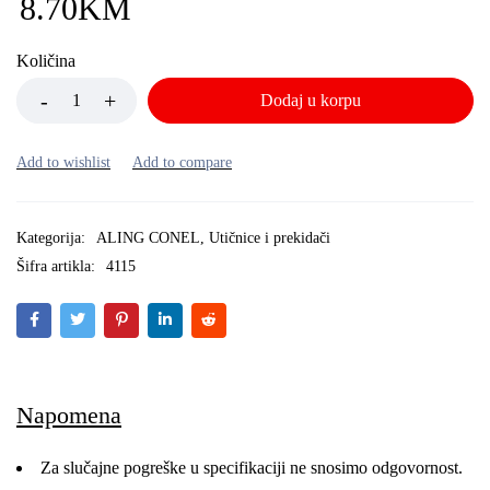
8.70
KM
Količina
Dodaj u korpu
Kategorija:
ALING CONEL
,
Utičnice i prekidači
Šifra artikla:
4115
Napomena
Za slučajne pogreške u specifikaciji ne snosimo odgovornost.