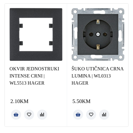
OKVIR JEDNOSTRUKI
ŠUKO UTIČNICA CRNA
INTENSE CRNI |
LUMINA | WL0313
WL5513 HAGER
HAGER
2.10
KM
5.50
KM