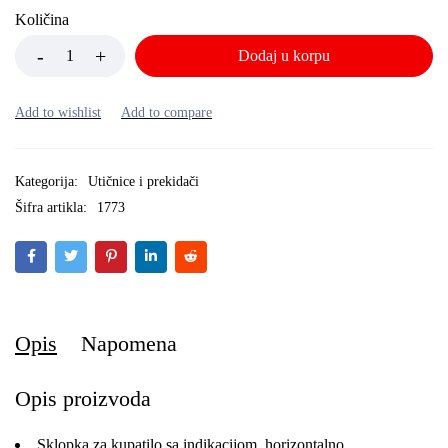
Količina
Dodaj u korpu
Kategorija:
Utičnice i prekidači
Šifra artikla:
1773
Opis
Napomena
Opis proizvoda
Sklopka za kupatilo sa indikacijom, horizontalno