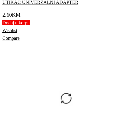
UTIKAČ UNIVERZALNI ADAPTER
2.60
KM
Dodaj u korpu
Wishlist
Compare