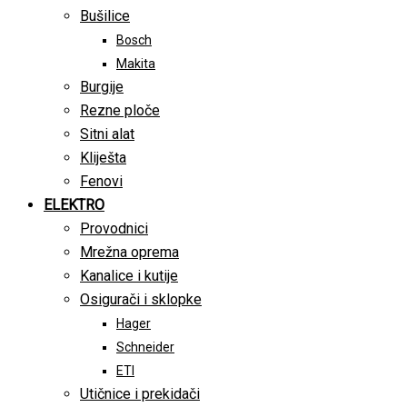
Bušilice
Bosch
Makita
Burgije
Rezne ploče
Sitni alat
Kliješta
Fenovi
ELEKTRO
Provodnici
Mrežna oprema
Kanalice i kutije
Osigurači i sklopke
Hager
Schneider
ETI
Utičnice i prekidači