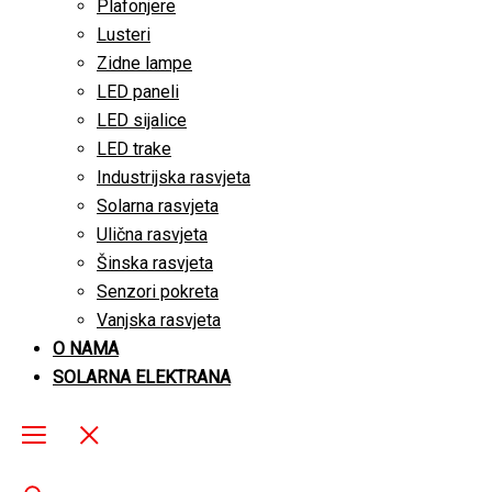
Plafonjere
Lusteri
Zidne lampe
LED paneli
LED sijalice
LED trake
Industrijska rasvjeta
Solarna rasvjeta
Ulična rasvjeta
Šinska rasvjeta
Senzori pokreta
Vanjska rasvjeta
O NAMA
SOLARNA ELEKTRANA