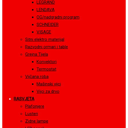
LEGRAND
LENDAVA
OG/nadgradni program
SCHNEIDER
VISAGE
Sitni elektro materijal
Razvodni ormari i table
Grejna Tijela
Konvektori
Termostat
Vijčana roba
Mašinski vijci
Vijci za drvo
RASVJETA
Plafonjere
Lusteri
Zidne lampe