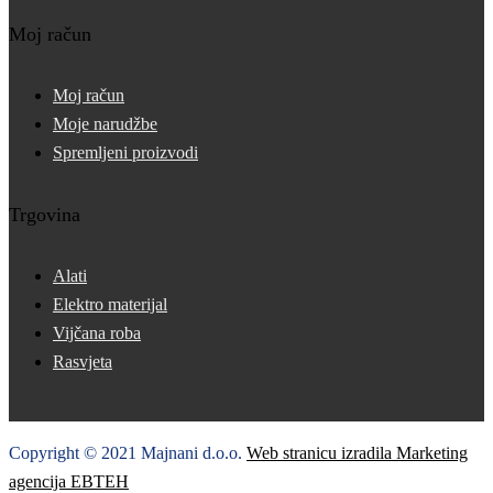
Moj račun
Moj račun
Moje narudžbe
Spremljeni proizvodi
Trgovina
Alati
Elektro materijal
Vijčana roba
Rasvjeta
Copyright © 2021 Majnani d.o.o.
Web stranicu izradila Marketing
agencija EBTEH