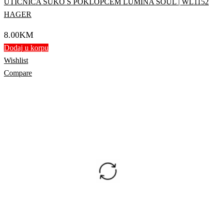
UTIČNICA ŠUKO S POKLOPCEM LUMINA SOUL | WL1152
HAGER
8.00
KM
Dodaj u korpu
Wishlist
Compare