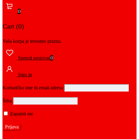
0
Cart (0)
Vaša korpa je trenutno prazna.
Spremi proizvod
0
Sign in
Korisničko ime ili email adresa
Šifra
Zapamti me