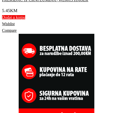
5.45
KM
Dodaj u korpu
Wishlist
Compare