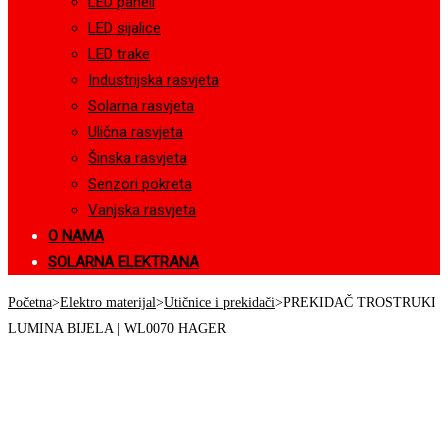
LED paneli
LED sijalice
LED trake
Industrijska rasvjeta
Solarna rasvjeta
Ulična rasvjeta
Šinska rasvjeta
Senzori pokreta
Vanjska rasvjeta
O NAMA
SOLARNA ELEKTRANA
Početna
>
Elektro materijal
>
Utičnice i prekidači
>
PREKIDAČ TROSTRUKI
LUMINA BIJELA | WL0070 HAGER