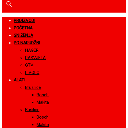
PROIZVODI
POČETNA
SNIŽENJA
PO NARUDŽBI
HAGER
RASVJETA
GTV
LIVOLO
ALATI
Brusilice
Bosch
Makita
Bušilice
Bosch
Makita