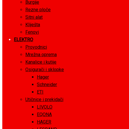
Burgije
Rezne ploče
Sitni alat
Kliješta
Fenovi
ELEKTRO
Provodnici
Mrežna oprema
Kanalice i kutije
Osigurači i sklopke
Hager
Schneider
ETI
Utičnice i prekidači
LIVOLO
EQONA
HAGER