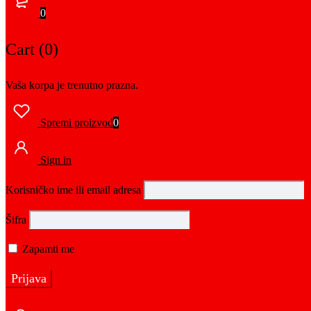
0
Cart (0)
Vaša korpa je trenutno prazna.
Spremi proizvod
0
Sign in
Korisničko ime ili email adresa
Šifra
Zapamti me