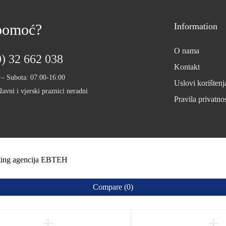
 pomoć?
Information
O nama
) 32 662 038
Kontakt
 – Subota: 07:00-16:00
Uslovi korištenj
žavni i vjerski praznici neradni
Pravila privatnos
eting agencija EBTEH
Compare
(0)