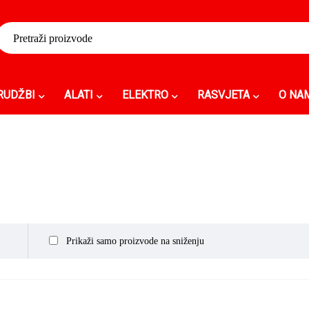
RUDŽBI
ALATI
ELEKTRO
RASVJETA
O NA
Prikaži samo proizvode na sniženju