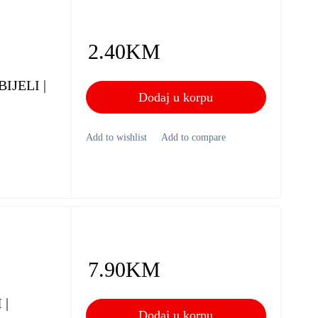
2.40
KM
IJELI |
Dodaj u korpu
7.90
KM
 |
Dodaj u korpu