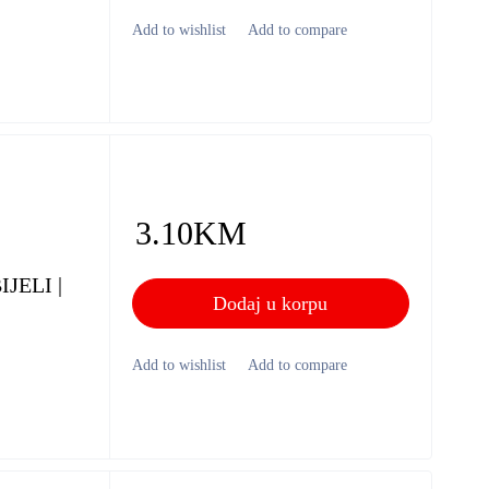
3.10
KM
JELI |
Dodaj u korpu