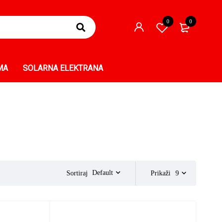
0
0
MA
SOLARNA ELEKTRANA
Default
Sortiraj
Prikaži
9