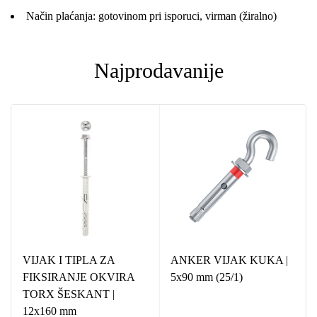
Način plaćanja: gotovinom pri isporuci, virman (žiralno)
Najprodavanije
VIJAK I TIPLA ZA
ANKER VIJAK KUKA |
FIKSIRANJE OKVIRA
5x90 mm (25/1)
TORX ŠESKANT |
12x160 mm