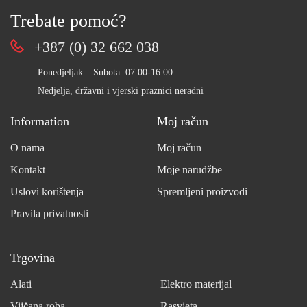
Trebate pomoć?
+387 (0) 32 662 038
Ponedjeljak – Subota: 07:00-16:00
Nedjelja, državni i vjerski praznici neradni
Information
Moj račun
O nama
Moj račun
Kontakt
Moje narudžbe
Uslovi korištenja
Spremljeni proizvodi
Pravila privatnosti
Trgovina
Alati
Elektro materijal
Vijčana roba
Rasvjeta