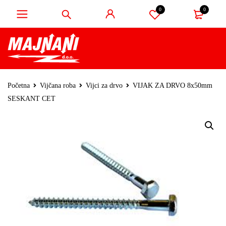
0
0
Početna
Vijčana roba
Vijci za drvo
VIJAK ZA DRVO 8x50mm
SESKANT CET