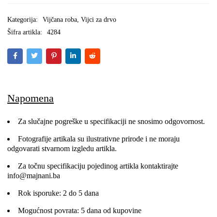
Kategorija:
Vijčana roba
,
Vijci za drvo
Šifra artikla:
4284
Napomena
Za slučajne pogreške u specifikaciji ne snosimo odgovornost.
Fotografije artikala su ilustrativne prirode i ne moraju
odgovarati stvarnom izgledu artikla.
Za točnu specifikaciju pojedinog artikla kontaktirajte
info@majnani.ba
Rok isporuke: 2 do 5 dana
Mogućnost povrata: 5 dana od kupovine