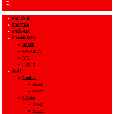
PROIZVODI
POČETNA
SNIŽENJA
PO NARUDŽBI
HAGER
RASVJETA
GTV
LIVOLO
ALATI
Brusilice
Bosch
Makita
Bušilice
Bosch
Makita