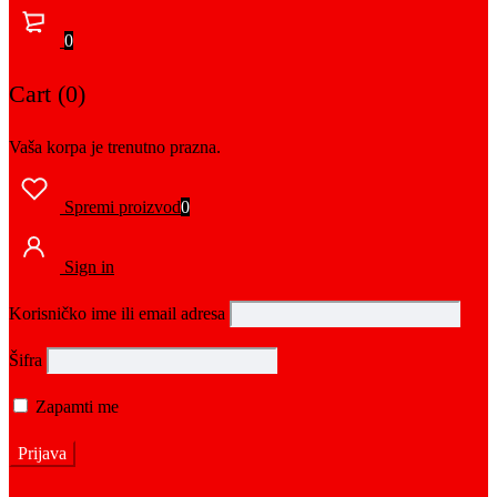
0
Cart (0)
Vaša korpa je trenutno prazna.
Spremi proizvod
0
Sign in
Korisničko ime ili email adresa
Šifra
Zapamti me