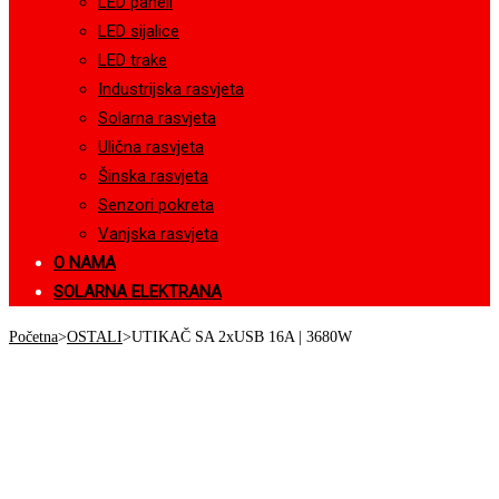
LED paneli
LED sijalice
LED trake
Industrijska rasvjeta
Solarna rasvjeta
Ulična rasvjeta
Šinska rasvjeta
Senzori pokreta
Vanjska rasvjeta
O NAMA
SOLARNA ELEKTRANA
Početna
>
OSTALI
>
UTIKAČ SA 2xUSB 16A | 3680W