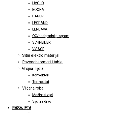
LIVOLO
EQONA
HAGER
LEGRAND
LENDAVA
OG/nadgradni program
SCHNEIDER
VISAGE
Sitni elektro materijal
Razvodni ormari i table
Grejna Tijela
Konvektori
Termostat
Vijčana roba
Mašinski vijci
Vijci za drvo
RASVJETA