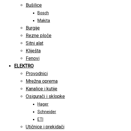
Bušilice
Bosch
Makita
Burgije
Rezne ploče
Sitni alat
Kliješta
Fenovi
ELEKTRO
Provodnici
Mrežna oprema
Kanalice i kutije
Osigurači i sklopke
Hager
Schneider
ETI
Utičnice i prekidači