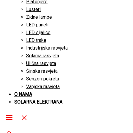
Plafonjere
Lusteri
Zidne lampe
LED paneli
LED sijalice
LED trake
Industrijska rasvjeta
Solarna rasvjeta
Ulična rasvjeta
Šinska rasvjeta
Senzori pokreta
Vanjska rasvjeta
O NAMA
SOLARNA ELEKTRANA