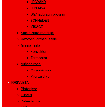
LEGRAND
LENDAVA
OG/nadgradni program
SCHNEIDER
VISAGE
Sitni elektro materijal
Razvodni ormari i table
Grejna Tijela
Konvektori
Termostat
Vijčana roba
Mašinski vijci
Vijci za drvo
RASVJETA
Plafonjere
Lusteri
Zidne lampe