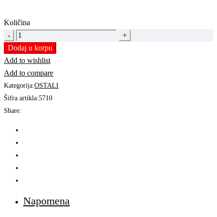
Količina
UTIKAČ
SA
Dodaj u korpu
2xUSB
Add to wishlist
16A
Add to compare
|
Kategorija:
OSTALI
3680W
Šifra artikla:
5710
quantity
Share:
Napomena