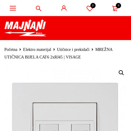
0
0
Početna
Elektro materijal
Utičnice i prekidači
MREŽNA
UTIČNICA BIJELA CAT6 2xRJ45 | VISAGE