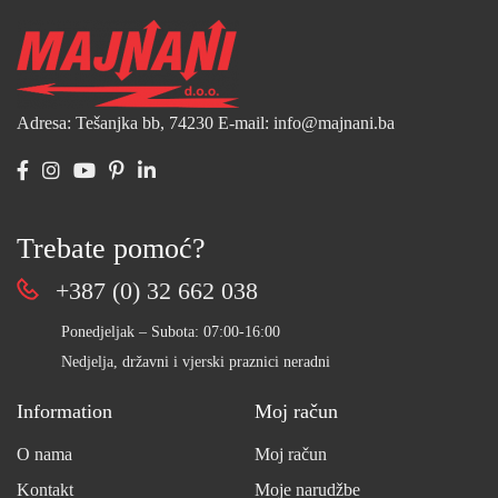
Adresa: Tešanjka bb, 74230
E-mail: info@majnani.ba
Trebate pomoć?
+387 (0) 32 662 038
Ponedjeljak – Subota: 07:00-16:00
Nedjelja, državni i vjerski praznici neradni
Information
Moj račun
O nama
Moj račun
Kontakt
Moje narudžbe