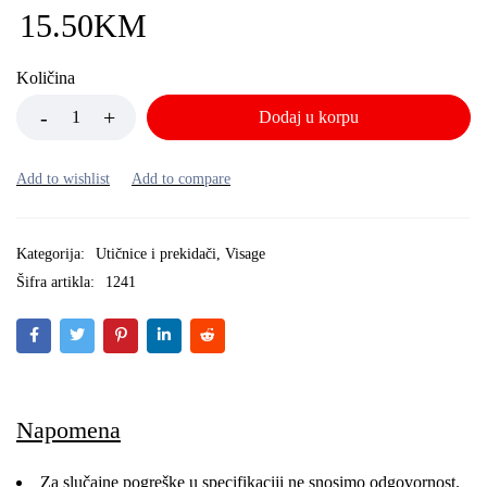
15.50
KM
Količina
Dodaj u korpu
Kategorija:
Utičnice i prekidači
,
Visage
Šifra artikla:
1241
Napomena
Za slučajne pogreške u specifikaciji ne snosimo odgovornost.