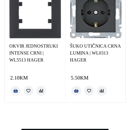
OKVIR JEDNOSTRUKI
ŠUKO UTIČNICA CRNA
INTENSE CRNI |
LUMINA | WL0313
WL5513 HAGER
HAGER
2.10
KM
5.50
KM