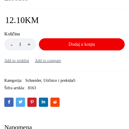
12.10
KM
Količina
Dodaj u korpu
Kategorija:
Schneider
,
Utičnice i prekidači
Šifra artikla:
8163
Napomena