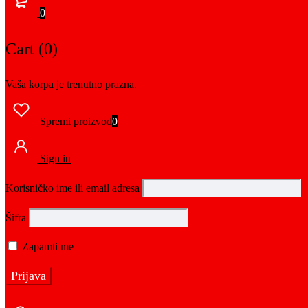
0
Cart (0)
Vaša korpa je trenutno prazna.
Spremi proizvod
0
Sign in
Korisničko ime ili email adresa
Šifra
Zapamti me