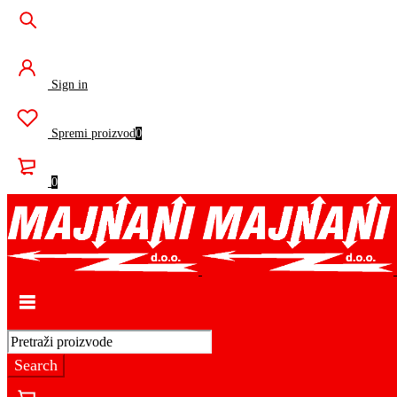
Sign in
Spremi proizvod
0
0