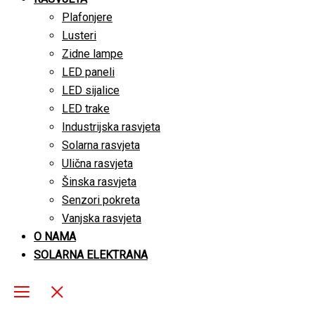
Plafonjere
Lusteri
Zidne lampe
LED paneli
LED sijalice
LED trake
Industrijska rasvjeta
Solarna rasvjeta
Ulična rasvjeta
Šinska rasvjeta
Senzori pokreta
Vanjska rasvjeta
O NAMA
SOLARNA ELEKTRANA