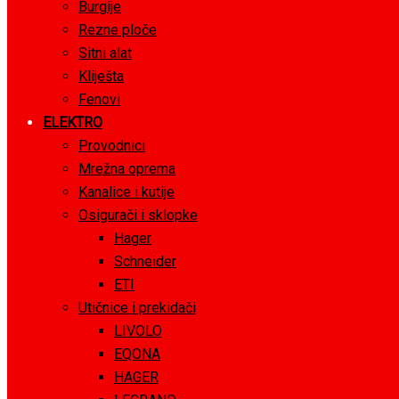
Burgije
Rezne ploče
Sitni alat
Kliješta
Fenovi
ELEKTRO
Provodnici
Mrežna oprema
Kanalice i kutije
Osigurači i sklopke
Hager
Schneider
ETI
Utičnice i prekidači
LIVOLO
EQONA
HAGER