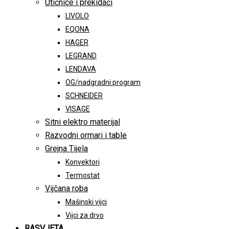
Utičnice i prekidači
LIVOLO
EQONA
HAGER
LEGRAND
LENDAVA
OG/nadgradni program
SCHNEIDER
VISAGE
Sitni elektro materijal
Razvodni ormari i table
Grejna Tijela
Konvektori
Termostat
Vijčana roba
Mašinski vijci
Vijci za drvo
RASVJETA