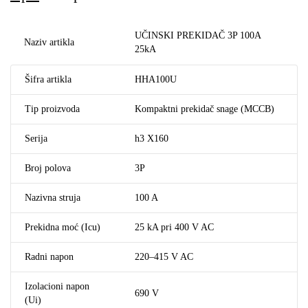
UČINSKI PREKIDAČ 3P 100A
Naziv artikla
25kA
Šifra artikla
HHA100U
Tip proizvoda
Kompaktni prekidač snage (MCCB)
Serija
h3 X160
Broj polova
3P
Nazivna struja
100 A
Prekidna moć (Icu)
25 kA pri 400 V AC
Radni napon
220–415 V AC
Izolacioni napon
690 V
(Ui)