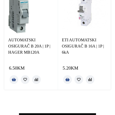
AUTOMATSKI
ETI AUTOMATSKI
OSIGURAČ B 20A | 1P |
OSIGURAČ B 16A | 1P |
HAGER MB120A
6kA
6.50
KM
5.20
KM