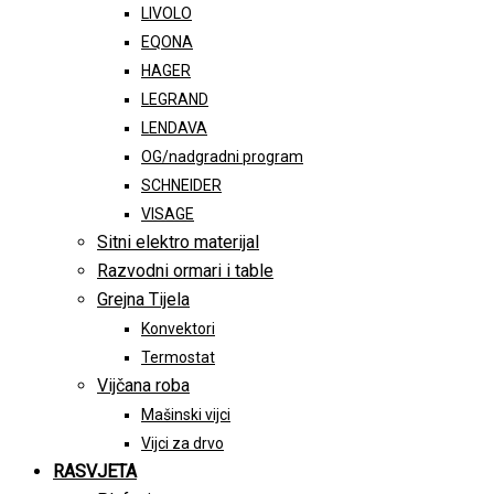
LIVOLO
EQONA
HAGER
LEGRAND
LENDAVA
OG/nadgradni program
SCHNEIDER
VISAGE
Sitni elektro materijal
Razvodni ormari i table
Grejna Tijela
Konvektori
Termostat
Vijčana roba
Mašinski vijci
Vijci za drvo
RASVJETA