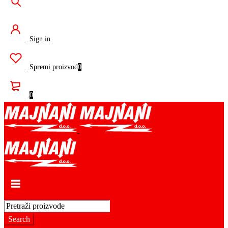
Sign in
Spremi proizvod
0
0