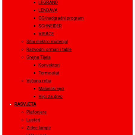
LEGRAND
LENDAVA
OG/nadgradni program
SCHNEIDER
VISAGE
Sitni elektro materijal
Razvodni ormari i table
Grejna Tijela
Konvektori
Termostat
Vijčana roba
Mašinski vijci
Vijci za drvo
RASVJETA
Plafonjere
Lusteri
Zidne lampe