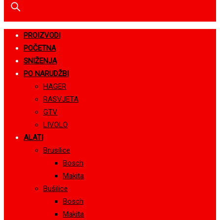
PROIZVODI
POČETNA
SNIŽENJA
PO NARUDŽBI
HAGER
RASVJETA
GTV
LIVOLO
ALATI
Brusilice
Bosch
Makita
Bušilice
Bosch
Makita