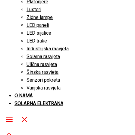
Plafonjere
Lusteri
Zidne lampe
LED paneli
LED sijalice
LED trake
Industrijska rasvjeta
Solarna rasvjeta
Ulična rasvjeta
Šinska rasvjeta
Senzori pokreta
Vanjska rasvjeta
O NAMA
SOLARNA ELEKTRANA