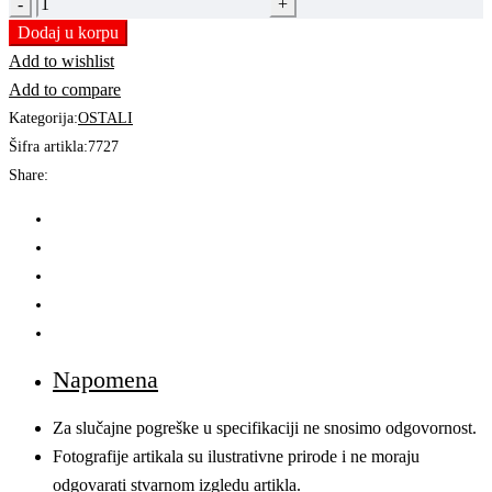
ARMIRANA
TRAKA
Dodaj u korpu
48mm
Add to wishlist
x
Add to compare
15m
Kategorija:
OSTALI
quantity
Šifra artikla:
7727
Share:
Napomena
Za slučajne pogreške u specifikaciji ne snosimo odgovornost.
Fotografije artikala su ilustrativne prirode i ne moraju
odgovarati stvarnom izgledu artikla.