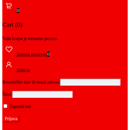
0
Cart (0)
Vaša korpa je trenutno prazna.
Spremi proizvod
0
Sign in
Korisničko ime ili email adresa
Šifra
Zapamti me