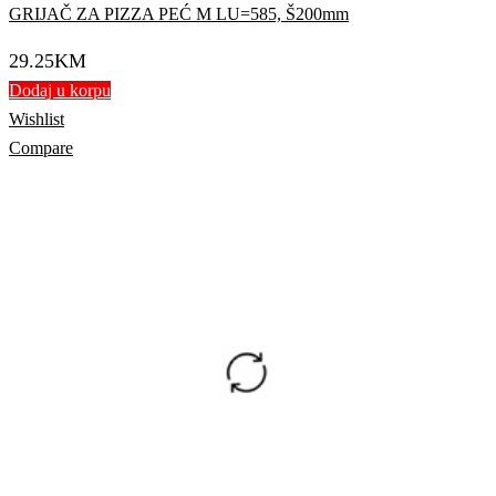
GRIJAČ ZA PIZZA PEĆ M LU=585, Š200mm
29.25
KM
Dodaj u korpu
Wishlist
Compare