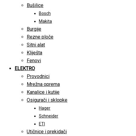
Bušilice
Bosch
Makita
Burgije
Rezne ploče
Sitni alat
Kliješta
Fenovi
ELEKTRO
Provodnici
Mrežna oprema
Kanalice i kutije
Osigurači i sklopke
Hager
Schneider
ETI
Utičnice i prekidači