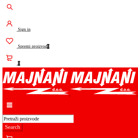
Sign in
Spremi proizvod
0
0