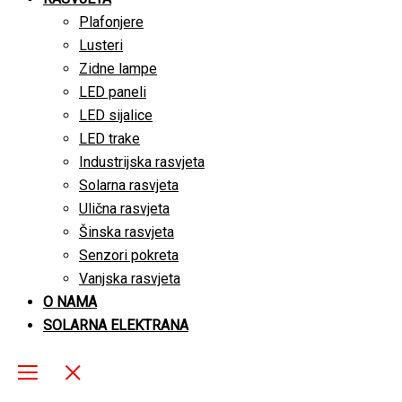
Plafonjere
Lusteri
Zidne lampe
LED paneli
LED sijalice
LED trake
Industrijska rasvjeta
Solarna rasvjeta
Ulična rasvjeta
Šinska rasvjeta
Senzori pokreta
Vanjska rasvjeta
O NAMA
SOLARNA ELEKTRANA