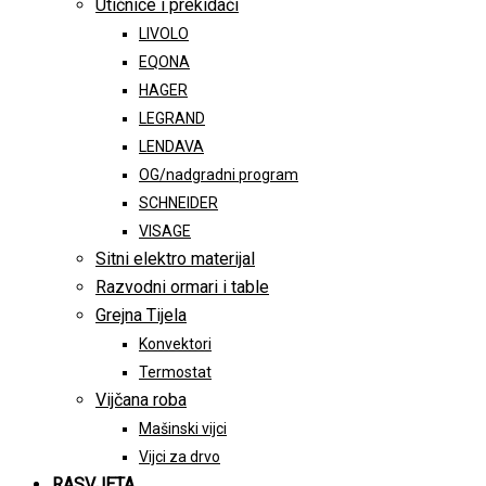
Utičnice i prekidači
LIVOLO
EQONA
HAGER
LEGRAND
LENDAVA
OG/nadgradni program
SCHNEIDER
VISAGE
Sitni elektro materijal
Razvodni ormari i table
Grejna Tijela
Konvektori
Termostat
Vijčana roba
Mašinski vijci
Vijci za drvo
RASVJETA