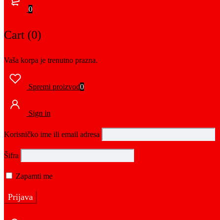
0
Cart (0)
Vaša korpa je trenutno prazna.
Spremi proizvod
0
Sign in
Korisničko ime ili email adresa
Šifra
Zapamti me