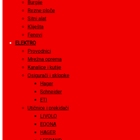
Burgije
Rezne ploče
Sitni alat
Kliješta
Fenovi
ELEKTRO
Provodnici
Mrežna oprema
Kanalice i kutije
Osigurači i sklopke
Hager
Schneider
ETI
Utičnice i prekidači
LIVOLO
EQONA
HAGER