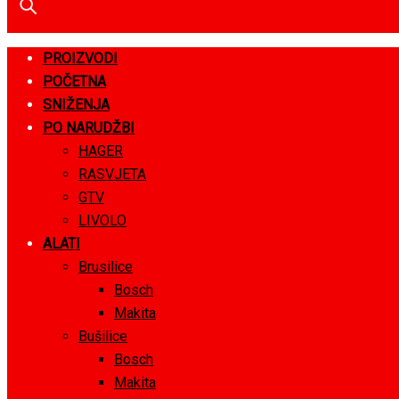
PROIZVODI
POČETNA
SNIŽENJA
PO NARUDŽBI
HAGER
RASVJETA
GTV
LIVOLO
ALATI
Brusilice
Bosch
Makita
Bušilice
Bosch
Makita