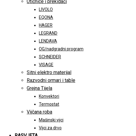
Utičnice i prekidači
LIVOLO
EQONA
HAGER
LEGRAND
LENDAVA
OG/nadgradni program
SCHNEIDER
VISAGE
Sitni elektro materijal
Razvodni ormari i table
Grejna Tijela
Konvektori
Termostat
Vijčana roba
Mašinski vijci
Vijci za drvo
RASVJETA