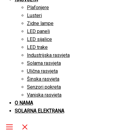
Plafonjere
Lusteri
Zidne lampe
LED paneli
LED sijalice
LED trake
Industrijska rasvjeta
Solarna rasvjeta
Ulična rasvjeta
Šinska rasvjeta
Senzori pokreta
Vanjska rasvjeta
O NAMA
SOLARNA ELEKTRANA