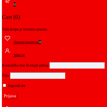
0
Cart (0)
Vaša korpa je trenutno prazna.
Spremi proizvod
0
Sign in
Korisničko ime ili email adresa
Šifra
Zapamti me