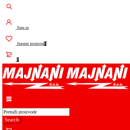
Sign in
Spremi proizvod
0
0