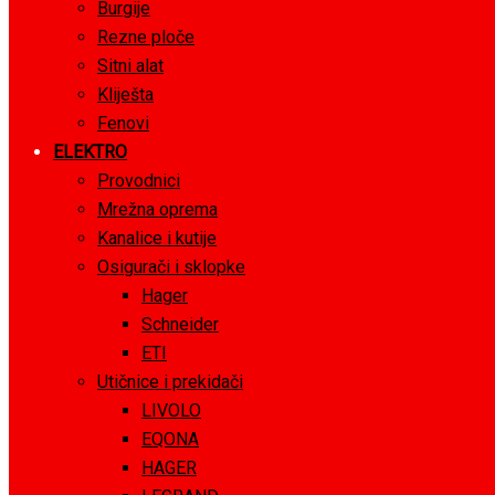
Burgije
Rezne ploče
Sitni alat
Kliješta
Fenovi
ELEKTRO
Provodnici
Mrežna oprema
Kanalice i kutije
Osigurači i sklopke
Hager
Schneider
ETI
Utičnice i prekidači
LIVOLO
EQONA
HAGER