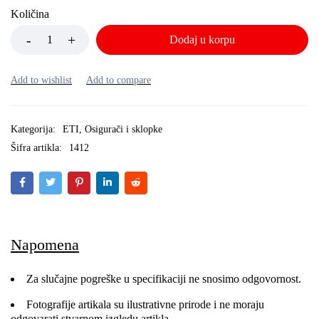
Količina
Dodaj u korpu
Kategorija:
ETI
,
Osigurači i sklopke
Šifra artikla:
1412
Napomena
Za slučajne pogreške u specifikaciji ne snosimo odgovornost.
Fotografije artikala su ilustrativne prirode i ne moraju
odgovarati stvarnom izgledu artikla.