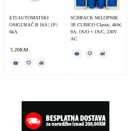
ETI AUTOMATSKI
SCHRACK SKLOPNIK
OSIGURAČ B 16A | 1P |
3P, CUBICO Classic, 4kW,
6kA
9A, 1N/O + 1N/C, 230V
AC
5.20
KM