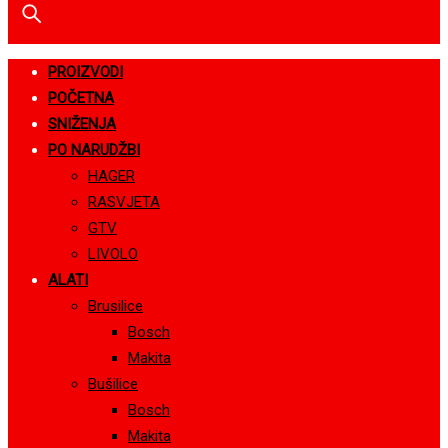
PROIZVODI
POČETNA
SNIŽENJA
PO NARUDŽBI
HAGER
RASVJETA
GTV
LIVOLO
ALATI
Brusilice
Bosch
Makita
Bušilice
Bosch
Makita