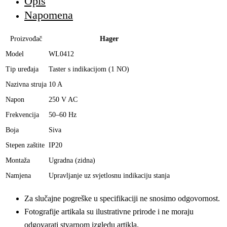
Opis
Napomena
Proizvođač
Hager
Model
WL0412
Tip uređaja
Taster s indikacijom (1 NO)
Nazivna struja
10 A
Napon
250 V AC
Frekvencija
50–60 Hz
Boja
Siva
Stepen zaštite
IP20
Montaža
Ugradna (zidna)
Namjena
Upravljanje uz svjetlosnu indikaciju stanja
Za slučajne pogreške u specifikaciji ne snosimo odgovornost.
Fotografije artikala su ilustrativne prirode i ne moraju
odgovarati stvarnom izgledu artikla.