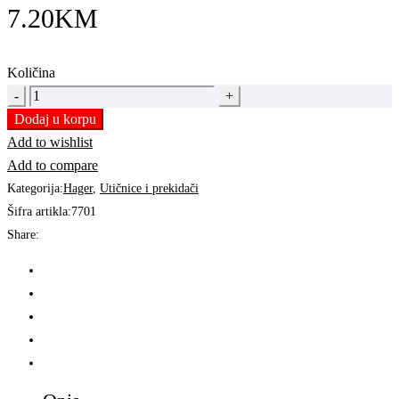
7.20
KM
Količina
TASTER
S
Dodaj u korpu
INDIKACIJOM
Add to wishlist
10A
Add to compare
LUMINA
Kategorija:
Hager
,
Utičnice i prekidači
SIVA
Šifra artikla:
7701
|
Share:
WL0412
HAGER
quantity