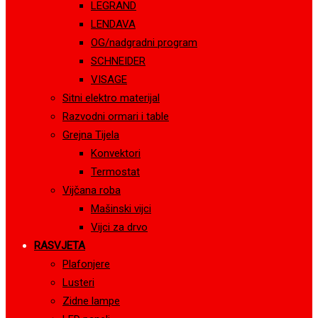
LEGRAND
LENDAVA
OG/nadgradni program
SCHNEIDER
VISAGE
Sitni elektro materijal
Razvodni ormari i table
Grejna Tijela
Konvektori
Termostat
Vijčana roba
Mašinski vijci
Vijci za drvo
RASVJETA
Plafonjere
Lusteri
Zidne lampe