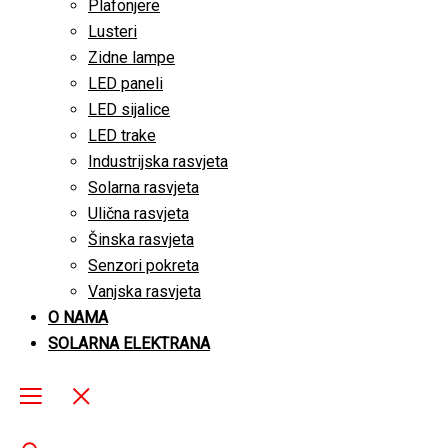
Plafonjere
Lusteri
Zidne lampe
LED paneli
LED sijalice
LED trake
Industrijska rasvjeta
Solarna rasvjeta
Ulična rasvjeta
Šinska rasvjeta
Senzori pokreta
Vanjska rasvjeta
O NAMA
SOLARNA ELEKTRANA