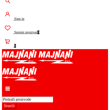
Sign in
Spremi proizvod
0
0