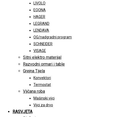
LIVOLO
EQONA
HAGER
LEGRAND
LENDAVA
OG/nadgradni program
SCHNEIDER
VISAGE
Sitni elektro materijal
Razvodni ormari i table
Grejna Tijela
Konvektori
Termostat
Vijčana roba
Mašinski vijci
Vijci za drvo
RASVJETA