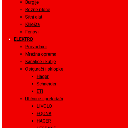
Burgije
Rezne ploče
Sitni alat
Kliješta
Fenovi
ELEKTRO
Provodnici
Mrežna oprema
Kanalice i kutije
Osigurači i sklopke
Hager
Schneider
ETI
Utičnice i prekidači
LIVOLO
EQONA
HAGER