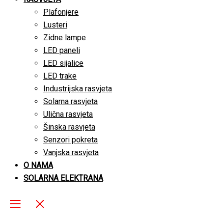
Plafonjere
Lusteri
Zidne lampe
LED paneli
LED sijalice
LED trake
Industrijska rasvjeta
Solarna rasvjeta
Ulična rasvjeta
Šinska rasvjeta
Senzori pokreta
Vanjska rasvjeta
O NAMA
SOLARNA ELEKTRANA