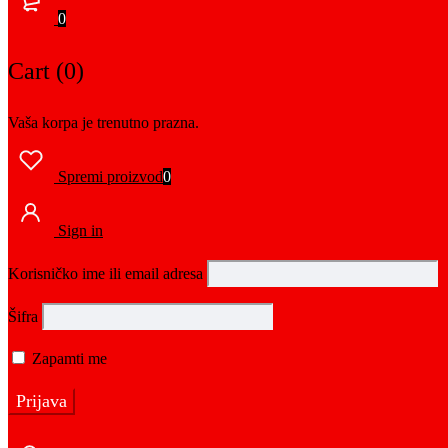
0
Cart (0)
Vaša korpa je trenutno prazna.
Spremi proizvod
0
Sign in
Korisničko ime ili email adresa
Šifra
Zapamti me