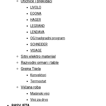
Utičnice i prekidači
LIVOLO
EQONA
HAGER
LEGRAND
LENDAVA
OG/nadgradni program
SCHNEIDER
VISAGE
Sitni elektro materijal
Razvodni ormari i table
Grejna Tijela
Konvektori
Termostat
Vijčana roba
Mašinski vijci
Vijci za drvo
RASVJETA