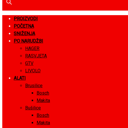
PROIZVODI
POČETNA
SNIŽENJA
PO NARUDŽBI
HAGER
RASVJETA
GTV
LIVOLO
ALATI
Brusilice
Bosch
Makita
Bušilice
Bosch
Makita