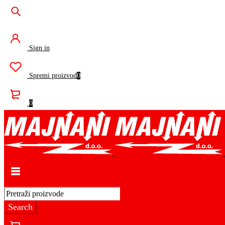
Sign in
Spremi proizvod
0
0