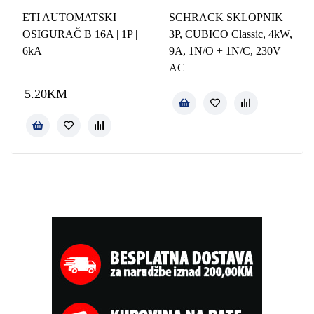
ETI AUTOMATSKI
SCHRACK SKLOPNIK
OSIGURAČ B 16A | 1P |
3P, CUBICO Classic, 4kW,
6kA
9A, 1N/O + 1N/C, 230V
AC
5.20
KM