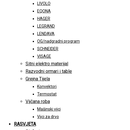
LIVOLO
EQONA
HAGER
LEGRAND
LENDAVA
OG/nadgradni program
SCHNEIDER
VISAGE
Sitni elektro materijal
Razvodni ormari i table
Grejna Tijela
Konvektori
Termostat
Vijčana roba
Mašinski vijci
Vijci za drvo
RASVJETA