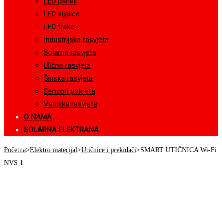
LED paneli
LED sijalice
LED trake
Industrijska rasvjeta
Solarna rasvjeta
Ulična rasvjeta
Šinska rasvjeta
Senzori pokreta
Vanjska rasvjeta
O NAMA
SOLARNA ELEKTRANA
Početna
>
Elektro materijal
>
Utičnice i prekidači
>
SMART UTIČNICA Wi-Fi
NVS 1