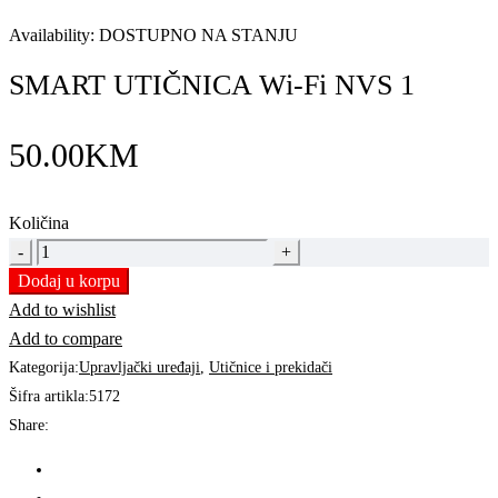
Availability:
DOSTUPNO NA STANJU
SMART UTIČNICA Wi-Fi NVS 1
50.00
KM
Količina
SMART
UTIČNICA
Dodaj u korpu
Wi-
Add to wishlist
Fi
Add to compare
NVS
Kategorija:
Upravljački uređaji
,
Utičnice i prekidači
1
Šifra artikla:
5172
quantity
Share: