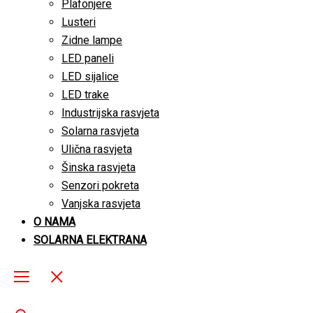
Plafonjere
Lusteri
Zidne lampe
LED paneli
LED sijalice
LED trake
Industrijska rasvjeta
Solarna rasvjeta
Ulična rasvjeta
Šinska rasvjeta
Senzori pokreta
Vanjska rasvjeta
O NAMA
SOLARNA ELEKTRANA