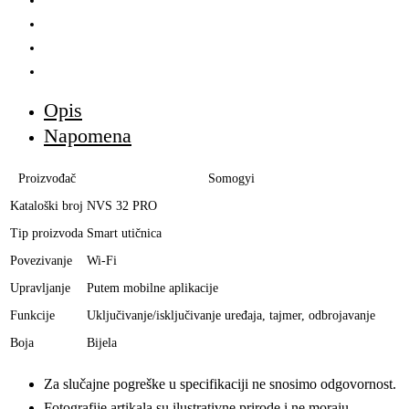
Opis
Napomena
Proizvođač
Somogyi
Kataloški broj
NVS 32 PRO
Tip proizvoda
Smart utičnica
Povezivanje
Wi-Fi
Upravljanje
Putem mobilne aplikacije
Funkcije
Uključivanje/isključivanje uređaja, tajmer, odbrojavanje
Boja
Bijela
Za slučajne pogreške u specifikaciji ne snosimo odgovornost.
Fotografije artikala su ilustrativne prirode i ne moraju