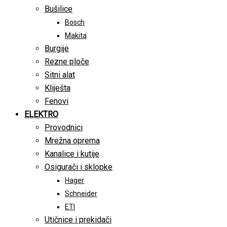
Bušilice
Bosch
Makita
Burgije
Rezne ploče
Sitni alat
Kliješta
Fenovi
ELEKTRO
Provodnici
Mrežna oprema
Kanalice i kutije
Osigurači i sklopke
Hager
Schneider
ETI
Utičnice i prekidači