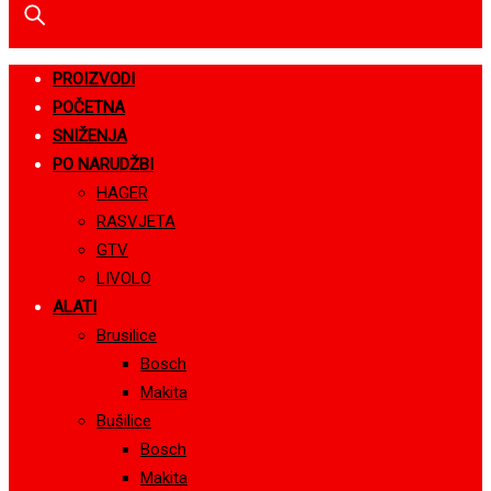
PROIZVODI
POČETNA
SNIŽENJA
PO NARUDŽBI
HAGER
RASVJETA
GTV
LIVOLO
ALATI
Brusilice
Bosch
Makita
Bušilice
Bosch
Makita