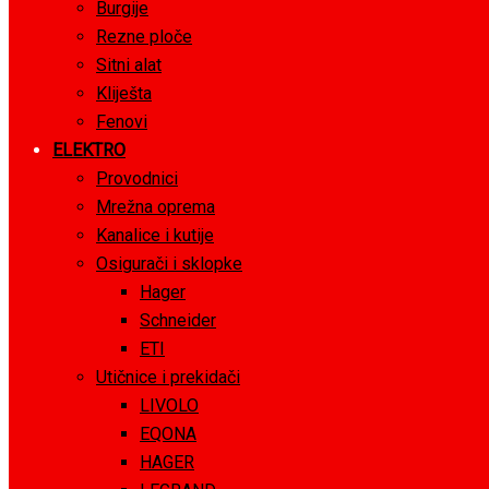
Burgije
Rezne ploče
Sitni alat
Kliješta
Fenovi
ELEKTRO
Provodnici
Mrežna oprema
Kanalice i kutije
Osigurači i sklopke
Hager
Schneider
ETI
Utičnice i prekidači
LIVOLO
EQONA
HAGER