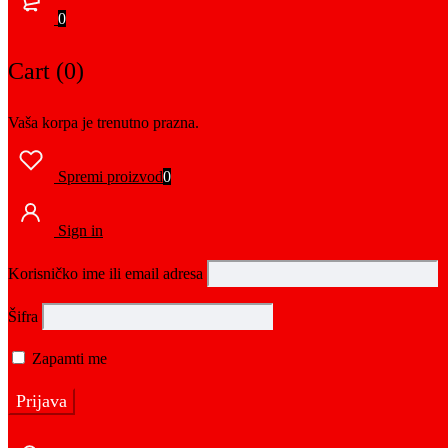
0
Cart (0)
Vaša korpa je trenutno prazna.
Spremi proizvod
0
Sign in
Korisničko ime ili email adresa
Šifra
Zapamti me