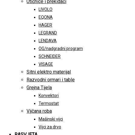
Utičnice i prekidači
LIVOLO
EQONA
HAGER
LEGRAND
LENDAVA
OG/nadgradni program
SCHNEIDER
VISAGE
Sitni elektro materijal
Razvodni ormari i table
Grejna Tijela
Konvektori
Termostat
Vijčana roba
Mašinski vijci
Vijci za drvo
RASVJETA