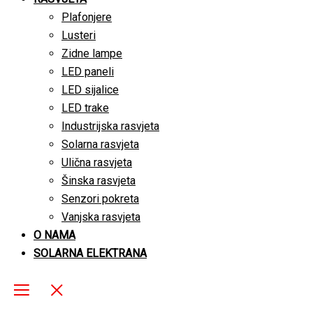
Plafonjere
Lusteri
Zidne lampe
LED paneli
LED sijalice
LED trake
Industrijska rasvjeta
Solarna rasvjeta
Ulična rasvjeta
Šinska rasvjeta
Senzori pokreta
Vanjska rasvjeta
O NAMA
SOLARNA ELEKTRANA