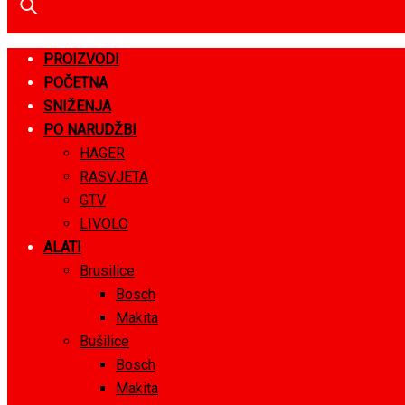
PROIZVODI
POČETNA
SNIŽENJA
PO NARUDŽBI
HAGER
RASVJETA
GTV
LIVOLO
ALATI
Brusilice
Bosch
Makita
Bušilice
Bosch
Makita