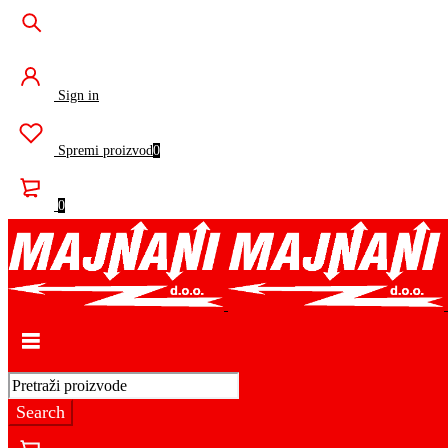
Sign in
Spremi proizvod
0
0