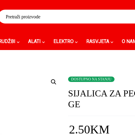
RUDŽBI
ALATI
ELEKTRO
RASVJETA
O NA
DOSTUPNO NA STANJU
SIJALICA ZA PE
GE
2.50
KM