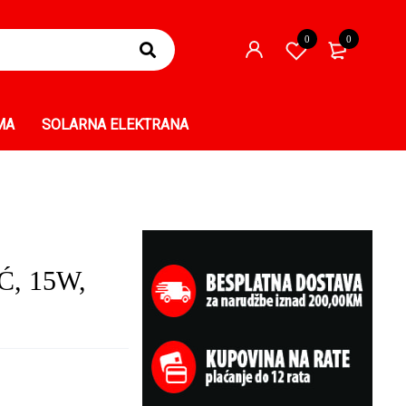
0
0
MA
SOLARNA ELEKTRANA
Ć, 15W,