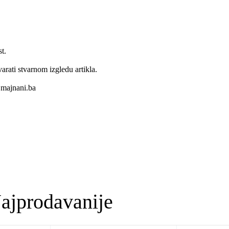
t.
varati stvarnom izgledu artikla.
majnani.ba
ajprodavanije