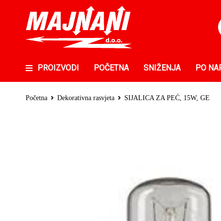
PROIZVODI
POČETNA
SNIŽENJA
PO NA
Početna
Dekorativna rasvjeta
SIJALICA ZA PEĆ, 15W, GE