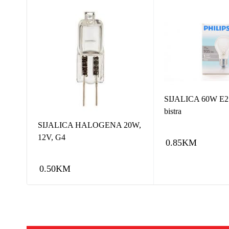
SIJALICA 60W E2
bistra
,
I
SIJALICA HALOGENA 20W,
12V, G4
0.85
KM
0.50
KM