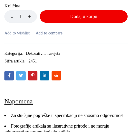
Količina
Dodaj u korpu
Kategorija:
Dekorativna rasvjeta
Šifra artikla:
2451
Napomena
Za slučajne pogreške u specifikaciji ne snosimo odgovornost.
Fotografije artikala su ilustrativne prirode i ne moraju
odgovarati stvarnom izgledu artikla.