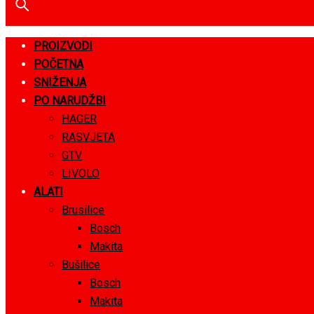
PROIZVODI
POČETNA
SNIŽENJA
PO NARUDŽBI
HAGER
RASVJETA
GTV
LIVOLO
ALATI
Brusilice
Bosch
Makita
Bušilice
Bosch
Makita