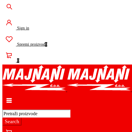
Sign in
Spremi proizvod
0
0