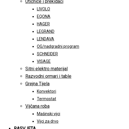
Utičnice i prekidači
LIVOLO
EQONA
HAGER
LEGRAND
LENDAVA
OG/nadgradni program
SCHNEIDER
VISAGE
Sitni elektro materijal
Razvodni ormari i table
Grejna Tijela
Konvektori
Termostat
Vijčana roba
Mašinski vijci
Vijci za drvo
RASVJETA