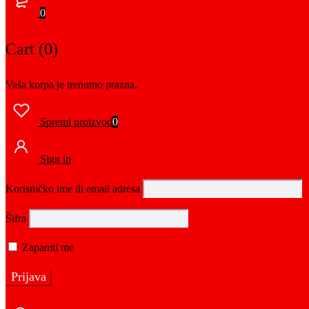
0
Cart (0)
Vaša korpa je trenutno prazna.
Spremi proizvod
0
Sign in
Korisničko ime ili email adresa
Šifra
Zapamti me