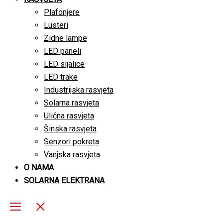
Plafonjere
Lusteri
Zidne lampe
LED paneli
LED sijalice
LED trake
Industrijska rasvjeta
Solarna rasvjeta
Ulična rasvjeta
Šinska rasvjeta
Senzori pokreta
Vanjska rasvjeta
O NAMA
SOLARNA ELEKTRANA