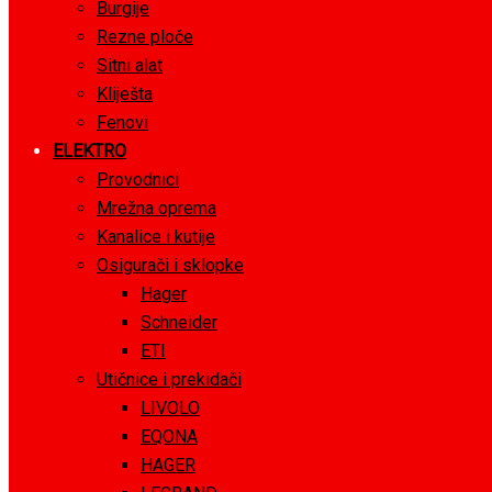
Burgije
Rezne ploče
Sitni alat
Kliješta
Fenovi
ELEKTRO
Provodnici
Mrežna oprema
Kanalice i kutije
Osigurači i sklopke
Hager
Schneider
ETI
Utičnice i prekidači
LIVOLO
EQONA
HAGER