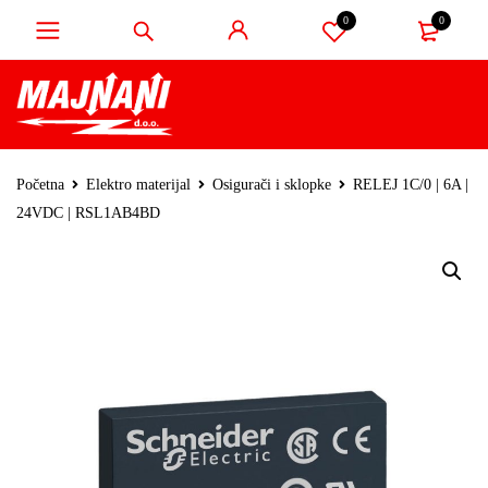
0
0
Početna
Elektro materijal
Osigurači i sklopke
RELEJ 1C/0 | 6A |
24VDC | RSL1AB4BD