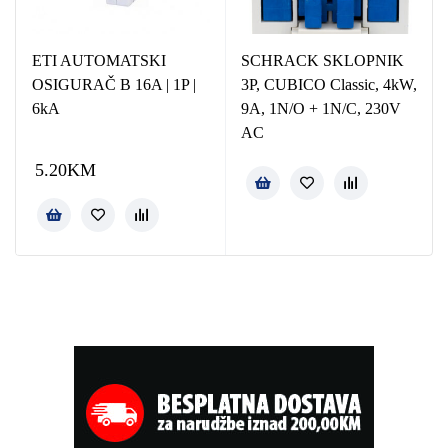
ETI AUTOMATSKI
SCHRACK SKLOPNIK
OSIGURAČ B 16A | 1P |
3P, CUBICO Classic, 4kW,
6kA
9A, 1N/O + 1N/C, 230V
AC
5.20
KM