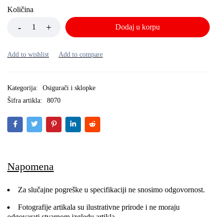
Količina
Dodaj u korpu
Kategorija:
Osigurači i sklopke
Šifra artikla:
8070
Napomena
Za slučajne pogreške u specifikaciji ne snosimo odgovornost.
Fotografije artikala su ilustrativne prirode i ne moraju
odgovarati stvarnom izgledu artikla.