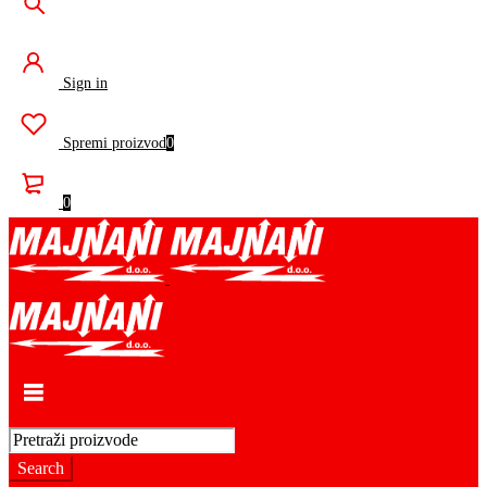
Sign in
Spremi proizvod
0
0