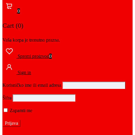
0
Cart (0)
Vaša korpa je trenutno prazna.
Spremi proizvod
0
Sign in
Korisničko ime ili email adresa
Šifra
Zapamti me