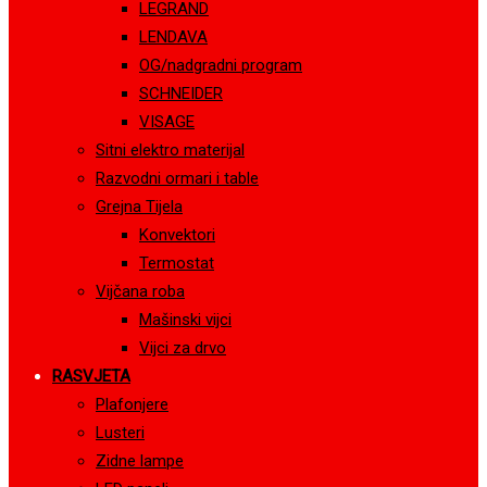
LEGRAND
LENDAVA
OG/nadgradni program
SCHNEIDER
VISAGE
Sitni elektro materijal
Razvodni ormari i table
Grejna Tijela
Konvektori
Termostat
Vijčana roba
Mašinski vijci
Vijci za drvo
RASVJETA
Plafonjere
Lusteri
Zidne lampe