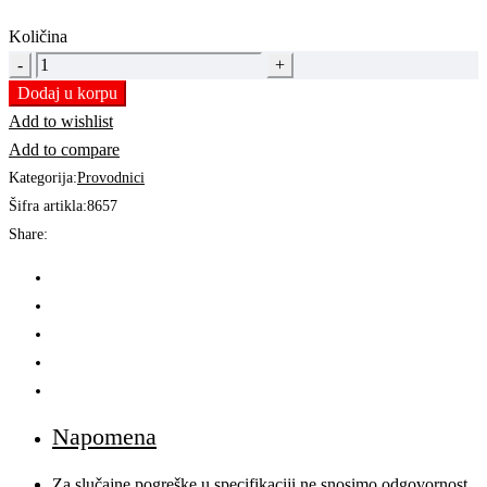
Količina
PRODUŽNI
KABAL
Dodaj u korpu
4
Add to wishlist
UTIČNICE
Add to compare
SA
Kategorija:
Provodnici
SKLOPKOM
Šifra artikla:
8657
3m
Share:
|
16A
|
3500W
quantity
Napomena
Za slučajne pogreške u specifikaciji ne snosimo odgovornost.