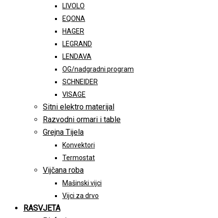
LIVOLO
EQONA
HAGER
LEGRAND
LENDAVA
OG/nadgradni program
SCHNEIDER
VISAGE
Sitni elektro materijal
Razvodni ormari i table
Grejna Tijela
Konvektori
Termostat
Vijčana roba
Mašinski vijci
Vijci za drvo
RASVJETA