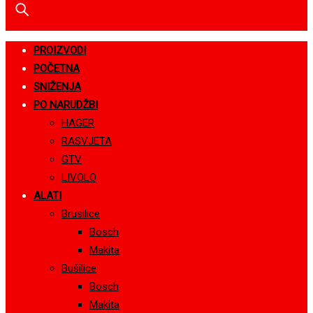
PROIZVODI
POČETNA
SNIŽENJA
PO NARUDŽBI
HAGER
RASVJETA
GTV
LIVOLO
ALATI
Brusilice
Bosch
Makita
Bušilice
Bosch
Makita