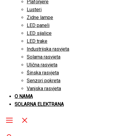
Plafonjere
Lusteri
Zidne lampe
LED paneli
LED sijalice
LED trake
Industrijska rasvjeta
Solarna rasvjeta
Ulična rasvjeta
Šinska rasvjeta
Senzori pokreta
Vanjska rasvjeta
O NAMA
SOLARNA ELEKTRANA