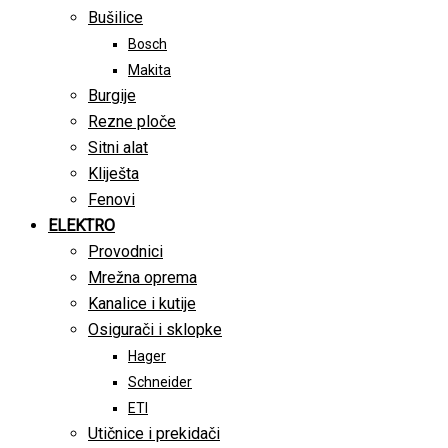
Bušilice
Bosch
Makita
Burgije
Rezne ploče
Sitni alat
Kliješta
Fenovi
ELEKTRO
Provodnici
Mrežna oprema
Kanalice i kutije
Osigurači i sklopke
Hager
Schneider
ETI
Utičnice i prekidači