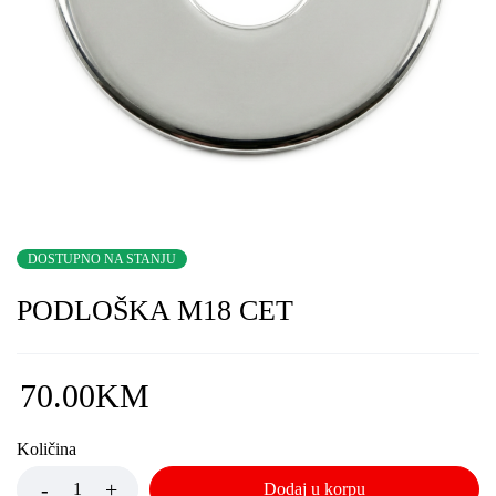
DOSTUPNO NA STANJU
PODLOŠKA M18 CET
70.00
KM
Količina
Dodaj u korpu