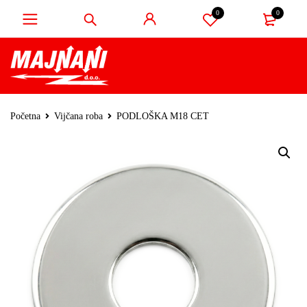
0
0
Početna
Vijčana roba
PODLOŠKA M18 CET