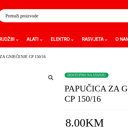
RUDŽBI
ALATI
ELEKTRO
RASVJETA
O NA
ZA GNJEČENJE CP 150/16
DOSTUPNO NA STANJU
PAPUČICA ZA 
CP 150/16
8.00
KM