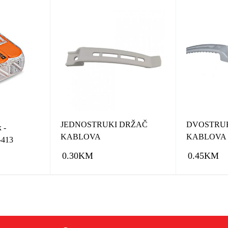
JEDNOSTRUKI DRŽAČ
DVOSTRU
 -
KABLOVA
KABLOVA
413
0.30
KM
0.45
KM