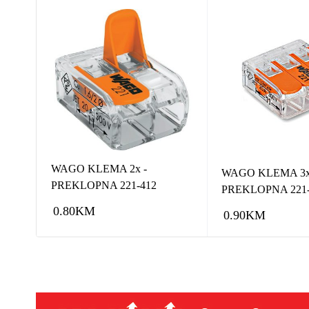
NJE
WAGO KLEMA 2x -
WAGO KLEMA 3x
PREKLOPNA 221-412
PREKLOPNA 221-
0.80
KM
0.90
KM