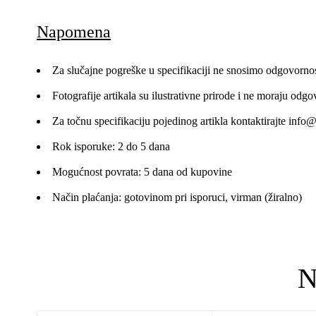
Napomena
Za slučajne pogreške u specifikaciji ne snosimo odgovornos
Fotografije artikala su ilustrativne prirode i ne moraju odgo
Za točnu specifikaciju pojedinog artikla kontaktirajte
info@
Rok isporuke: 2 do 5 dana
Mogućnost povrata: 5 dana od kupovine
Način plaćanja: gotovinom pri isporuci, virman (žiralno)
N