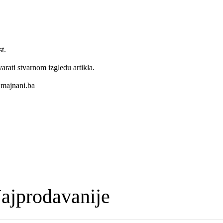
t.
varati stvarnom izgledu artikla.
majnani.ba
ajprodavanije