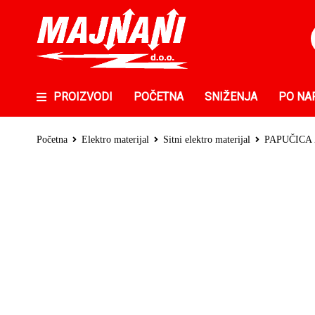
PROIZVODI
POČETNA
SNIŽENJA
PO NA
Početna
Elektro materijal
Sitni elektro materijal
PAPUČICA 