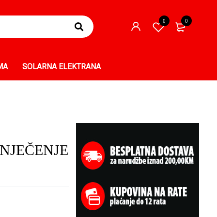
0
0
MA
SOLARNA ELEKTRANA
GNJEČENJE