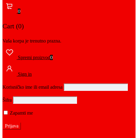
0
Cart (0)
Vaša korpa je trenutno prazna.
Spremi proizvod
0
Sign in
Korisničko ime ili email adresa
Šifra
Zapamti me