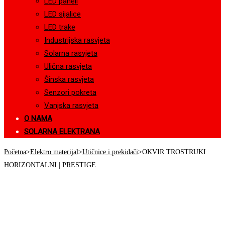
LED paneli
LED sijalice
LED trake
Industrijska rasvjeta
Solarna rasvjeta
Ulična rasvjeta
Šinska rasvjeta
Senzori pokreta
Vanjska rasvjeta
O NAMA
SOLARNA ELEKTRANA
Početna
>
Elektro materijal
>
Utičnice i prekidači
>
OKVIR TROSTRUKI
HORIZONTALNI | PRESTIGE