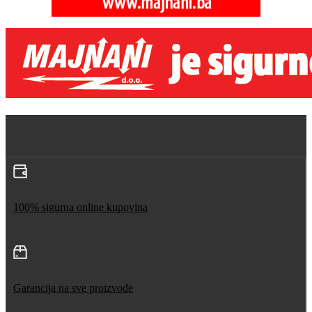
100% sigurna online kupovina
Garancija na sve proizvode