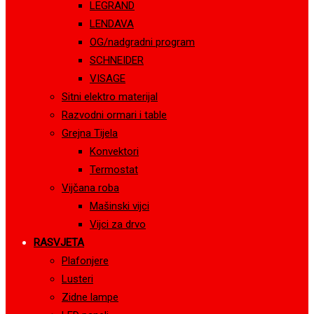
LEGRAND
LENDAVA
OG/nadgradni program
SCHNEIDER
VISAGE
Sitni elektro materijal
Razvodni ormari i table
Grejna Tijela
Konvektori
Termostat
Vijčana roba
Mašinski vijci
Vijci za drvo
RASVJETA
Plafonjere
Lusteri
Zidne lampe