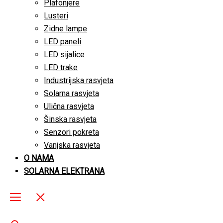
Plafonjere
Lusteri
Zidne lampe
LED paneli
LED sijalice
LED trake
Industrijska rasvjeta
Solarna rasvjeta
Ulična rasvjeta
Šinska rasvjeta
Senzori pokreta
Vanjska rasvjeta
O NAMA
SOLARNA ELEKTRANA