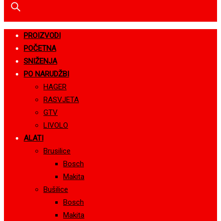
PROIZVODI
POČETNA
SNIŽENJA
PO NARUDŽBI
HAGER
RASVJETA
GTV
LIVOLO
ALATI
Brusilice
Bosch
Makita
Bušilice
Bosch
Makita