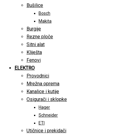
Bušilice
Bosch
Makita
Burgije
Rezne ploče
Sitni alat
Kliješta
Fenovi
ELEKTRO
Provodnici
Mrežna oprema
Kanalice i kutije
Osigurači i sklopke
Hager
Schneider
ETI
Utičnice i prekidači