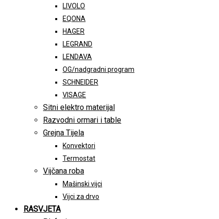
LIVOLO
EQONA
HAGER
LEGRAND
LENDAVA
OG/nadgradni program
SCHNEIDER
VISAGE
Sitni elektro materijal
Razvodni ormari i table
Grejna Tijela
Konvektori
Termostat
Vijčana roba
Mašinski vijci
Vijci za drvo
RASVJETA