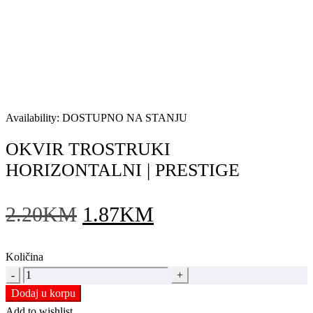
SNIŽENJE
Availability:
DOSTUPNO NA STANJU
OKVIR TROSTRUKI
HORIZONTALNI | PRESTIGE
Original
Current
2.20
KM
1.87
KM
price
price
Količina
was:
is:
OKVIR
2.20KM.
1.87KM.
TROSTRUKI
Dodaj u korpu
HORIZONTALNI
Add to wishlist