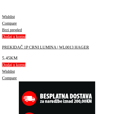
Wishlist
Compare
Brzi pregled
Dodaj u korpu
PREKIDAČ 1P CRNI LUMINA | WL0013 HAGER
5.45
KM
Dodaj u korpu
Wishlist
Compare