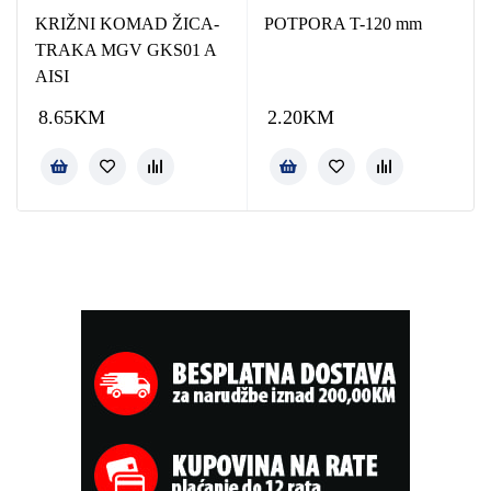
KRIŽNI KOMAD ŽICA-
POTPORA T-120 mm
TRAKA MGV GKS01 A
AISI
8.65
KM
2.20
KM