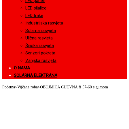
LED paneli
LED sijalice
LED trake
Industrijska rasvjeta
Solarna rasvjeta
Ulična rasvjeta
Šinska rasvjeta
Senzori pokreta
Vanjska rasvjeta
O NAMA
SOLARNA ELEKTRANA
Početna
>
Vijčana roba
>
OBUJMICA CIJEVNA fi 57-60 s gumom