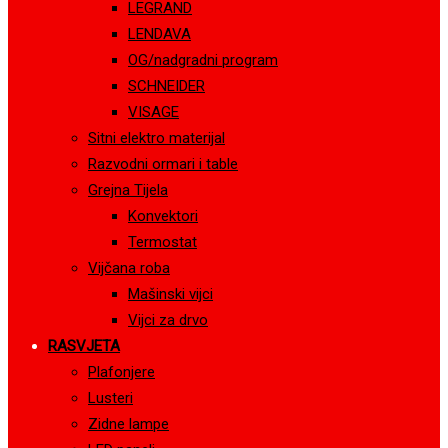
LEGRAND
LENDAVA
OG/nadgradni program
SCHNEIDER
VISAGE
Sitni elektro materijal
Razvodni ormari i table
Grejna Tijela
Konvektori
Termostat
Vijčana roba
Mašinski vijci
Vijci za drvo
RASVJETA
Plafonjere
Lusteri
Zidne lampe