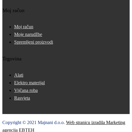
Moj račun
Moj račun
Moje narudžbe
Spremljeni proizvodi
Trgovina
Alati
Elektro materijal
Vijčana roba
Rasvjeta
Copyright © 2021 Majnani d.o.o.
Web stranicu izradila Marketing
agencija EBTEH