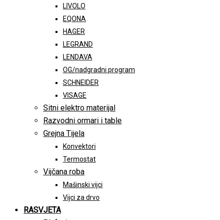
LIVOLO
EQONA
HAGER
LEGRAND
LENDAVA
OG/nadgradni program
SCHNEIDER
VISAGE
Sitni elektro materijal
Razvodni ormari i table
Grejna Tijela
Konvektori
Termostat
Vijčana roba
Mašinski vijci
Vijci za drvo
RASVJETA