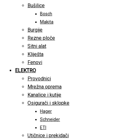
Bušilice
Bosch
Makita
Burgije
Rezne ploče
Sitni alat
Kliješta
Fenovi
ELEKTRO
Provodnici
Mrežna oprema
Kanalice i kutije
Osigurači i sklopke
Hager
Schneider
ETI
Utičnice i prekidači