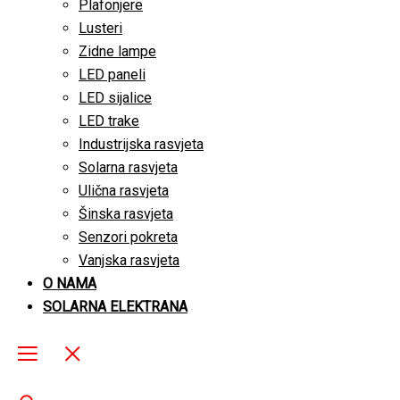
Plafonjere
Lusteri
Zidne lampe
LED paneli
LED sijalice
LED trake
Industrijska rasvjeta
Solarna rasvjeta
Ulična rasvjeta
Šinska rasvjeta
Senzori pokreta
Vanjska rasvjeta
O NAMA
SOLARNA ELEKTRANA