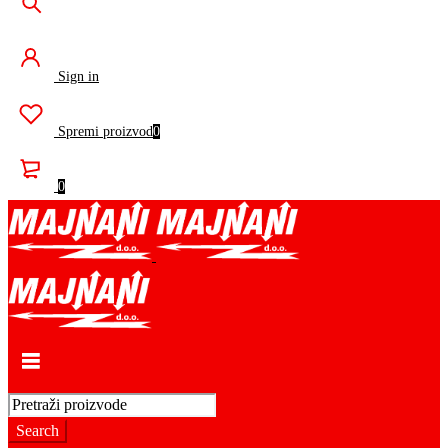
Sign in
Spremi proizvod
0
0