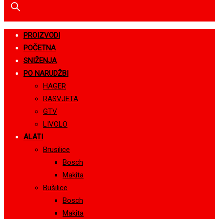
PROIZVODI
POČETNA
SNIŽENJA
PO NARUDŽBI
HAGER
RASVJETA
GTV
LIVOLO
ALATI
Brusilice
Bosch
Makita
Bušilice
Bosch
Makita