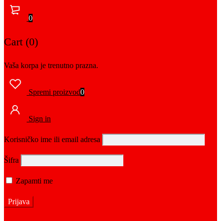
0
Cart (0)
Vaša korpa je trenutno prazna.
Spremi proizvod
0
Sign in
Korisničko ime ili email adresa
Šifra
Zapamti me